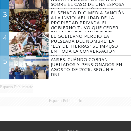
SOBRE EL CASO DE UNA ESPOSA
QUE DESCUARTIZÓ A SU
3
EL SENADO DIO MEDIA SANCIÓN
MARIDO
A LA INVIOLABILIDAD DE LA
PROPIEDAD PRIVADA: EL
GOBIERNO TUVO QUE CEDER
EN LA LEY DEL MANEJO DEL
4
EL GOBIERNO PERDIÓ LA
FUEGO
PULSEADA DEL NOMBRE: LA
"LEY DE TIERRAS" SE IMPUSO
EN TODA LA CONVERSACIÓN
DIGITAL
5
ANSES: CUÁNDO COBRAN
JUBILADOS Y PENSIONADOS EN
AGOSTO DE 2026, SEGÚN EL
DNI
Espacio Publicitario
Espacio Publicitario