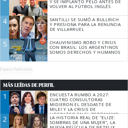
Y SE IMPLANTÓ PELO ANTES DE
VOLVER AL FÚTBOL INGLÉS
4
SANTILLI SE SUMÓ A BULLRICH
Y PRESIONA PARA LA RENUNCIA
DE VILLARRUEL
5
CHAUVINISMO BOBO Y CRISIS
CON BRASIL: LOS ARGENTINOS
SOMOS DERECHOS Y HUMANOS
Espacio Publicitario
MÁS LEÍDAS DE PERFIL
1
ENCUESTA RUMBO A 2027:
CUATRO CONSULTORAS
MIDIERON EL DESGASTE DE
MILEI Y LA CRISIS DE
LIDERAZGO EN EL PERONISMO
2
LA HISTORIA REAL DE "ELIZE:
SOMBRAS DE UNA MUJER", LA
NUEVA PELÍCULA DE NETFLIX