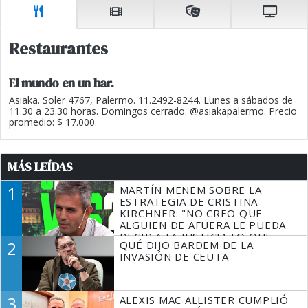
Restaurantes
El mundo en un bar.
Asiaka. Soler 4767, Palermo. 11.2492-8244. Lunes a sábados de
11.30 a 23.30 horas. Domingos cerrado. @asiakapalermo. Precio
promedio: $ 17.000.
MÁS LEÍDAS
1
MARTÍN MENEM SOBRE LA
ESTRATEGIA DE CRISTINA
KIRCHNER: "NO CREO QUE
ALGUIEN DE AFUERA LE PUEDA
DECIR A LA JUSTICIA LO QUE
2
QUÉ DIJO BARDEM DE LA
TIENE QUE HACER"
INVASIÓN DE CEUTA
3
ALEXIS MAC ALLISTER CUMPLIÓ