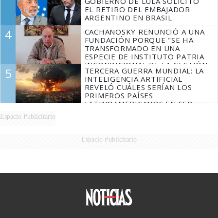
GOBIERNO DE LULA SOLICITÓ
EL RETIRO DEL EMBAJADOR
ARGENTINO EN BRASIL
4
CACHANOSKY RENUNCIÓ A UNA
FUNDACIÓN PORQUE "SE HA
TRANSFORMADO EN UNA
ESPECIE DE INSTITUTO PATRIA
INCONDICIONAL DE LA GESTIÓN
5
TERCERA GUERRA MUNDIAL: LA
DE MILEI"
INTELIGENCIA ARTIFICIAL
REVELÓ CUÁLES SERÍAN LOS
PRIMEROS PAÍSES
LATINOAMERICANOS EN SER
DERROTADOS
Espacio Publicitario
Espacio Publicitario