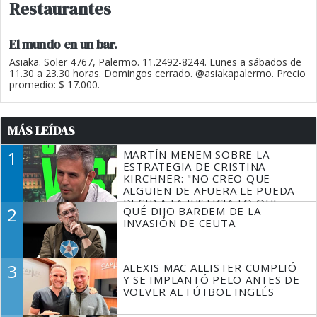
Restaurantes
El mundo en un bar.
Asiaka. Soler 4767, Palermo. 11.2492-8244. Lunes a sábados de
11.30 a 23.30 horas. Domingos cerrado. @asiakapalermo. Precio
promedio: $ 17.000.
MÁS LEÍDAS
1
MARTÍN MENEM SOBRE LA
ESTRATEGIA DE CRISTINA
KIRCHNER: "NO CREO QUE
ALGUIEN DE AFUERA LE PUEDA
DECIR A LA JUSTICIA LO QUE
2
QUÉ DIJO BARDEM DE LA
TIENE QUE HACER"
INVASIÓN DE CEUTA
3
ALEXIS MAC ALLISTER CUMPLIÓ
Y SE IMPLANTÓ PELO ANTES DE
VOLVER AL FÚTBOL INGLÉS