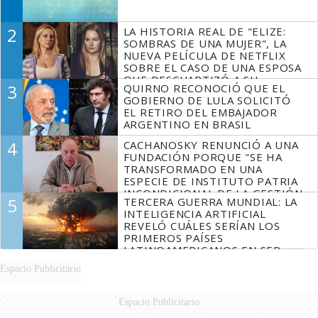
2
LA HISTORIA REAL DE "ELIZE:
SOMBRAS DE UNA MUJER", LA
NUEVA PELÍCULA DE NETFLIX
SOBRE EL CASO DE UNA ESPOSA
QUE DESCUARTIZÓ A SU
3
QUIRNO RECONOCIÓ QUE EL
MARIDO
GOBIERNO DE LULA SOLICITÓ
EL RETIRO DEL EMBAJADOR
ARGENTINO EN BRASIL
4
CACHANOSKY RENUNCIÓ A UNA
FUNDACIÓN PORQUE "SE HA
TRANSFORMADO EN UNA
ESPECIE DE INSTITUTO PATRIA
INCONDICIONAL DE LA GESTIÓN
5
TERCERA GUERRA MUNDIAL: LA
DE MILEI"
INTELIGENCIA ARTIFICIAL
REVELÓ CUÁLES SERÍAN LOS
PRIMEROS PAÍSES
LATINOAMERICANOS EN SER
DERROTADOS
Espacio Publicitario
Espacio Publicitario