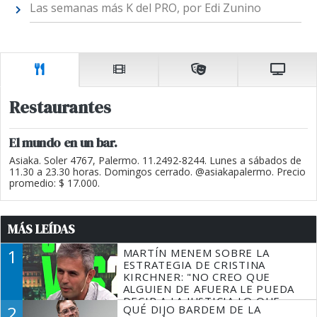
Las semanas más K del PRO, por Edi Zunino
Restaurantes
El mundo en un bar.
Asiaka. Soler 4767, Palermo. 11.2492-8244. Lunes a sábados de
11.30 a 23.30 horas. Domingos cerrado. @asiakapalermo. Precio
promedio: $ 17.000.
MÁS LEÍDAS
1
MARTÍN MENEM SOBRE LA
ESTRATEGIA DE CRISTINA
KIRCHNER: "NO CREO QUE
ALGUIEN DE AFUERA LE PUEDA
DECIR A LA JUSTICIA LO QUE
2
QUÉ DIJO BARDEM DE LA
TIENE QUE HACER"