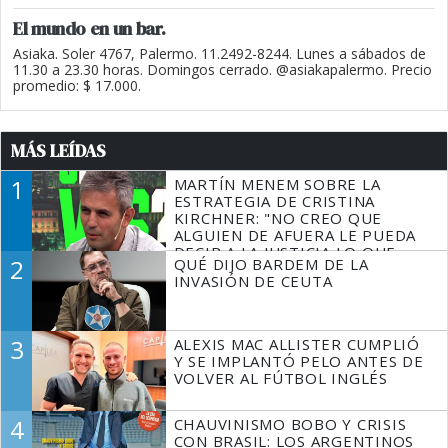
El mundo en un bar.
Asiaka. Soler 4767, Palermo. 11.2492-8244. Lunes a sábados de
11.30 a 23.30 horas. Domingos cerrado. @asiakapalermo. Precio
promedio: $ 17.000.
MÁS LEÍDAS
1
MARTÍN MENEM SOBRE LA
ESTRATEGIA DE CRISTINA
KIRCHNER: "NO CREO QUE
ALGUIEN DE AFUERA LE PUEDA
DECIR A LA JUSTICIA LO QUE
2
QUÉ DIJO BARDEM DE LA
TIENE QUE HACER"
INVASIÓN DE CEUTA
3
ALEXIS MAC ALLISTER CUMPLIÓ
Y SE IMPLANTÓ PELO ANTES DE
VOLVER AL FÚTBOL INGLÉS
4
CHAUVINISMO BOBO Y CRISIS
CON BRASIL: LOS ARGENTINOS