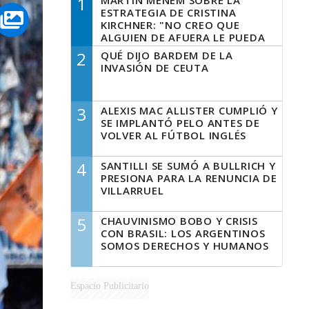
1
MARTÍN MENEM SOBRE LA
ESTRATEGIA DE CRISTINA
KIRCHNER: "NO CREO QUE
ALGUIEN DE AFUERA LE PUEDA
DECIR A LA JUSTICIA LO QUE
2
QUÉ DIJO BARDEM DE LA
TIENE QUE HACER"
INVASIÓN DE CEUTA
3
ALEXIS MAC ALLISTER CUMPLIÓ Y
SE IMPLANTÓ PELO ANTES DE
VOLVER AL FÚTBOL INGLÉS
4
SANTILLI SE SUMÓ A BULLRICH Y
PRESIONA PARA LA RENUNCIA DE
VILLARRUEL
5
CHAUVINISMO BOBO Y CRISIS
CON BRASIL: LOS ARGENTINOS
SOMOS DERECHOS Y HUMANOS
Espacio Publicitario