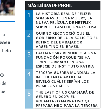
MÁS LEÍDAS DE PERFIL
1
LA HISTORIA REAL DE "ELIZE:
SOMBRAS DE UNA MUJER", LA
NUEVA PELÍCULA DE NETFLIX
SOBRE EL CASO DE UNA ESPOSA
QUE DESCUARTIZÓ A SU
2
QUIRNO RECONOCIÓ QUE EL
 la
MARIDO
GOBIERNO DE LULA SOLICITÓ EL
Acaso
RETIRO DEL EMBAJADOR
ARGENTINO EN BRASIL
flicto
3
CACHANOSKY RENUNCIÓ A UNA
FUNDACIÓN PORQUE "SE HA
TRANSFORMADO EN UNA
ESPECIE DE INSTITUTO PATRIA
INCONDICIONAL DE LA GESTIÓN
4
TERCERA GUERRA MUNDIAL: LA
SO
DE MILEI"
INTELIGENCIA ARTIFICIAL
REVELÓ CUÁLES SERÍAN LOS
 de
PRIMEROS PAÍSES
LATINOAMERICANOS EN SER
que
5
THE LAST OF US CAMBIARÁ DE
DERROTADOS
GÉNERO EN 2027: EL
VOLANTAZO NARRATIVO QUE
PREPARA HBO PARA LA TERCERA
TEMPORADA