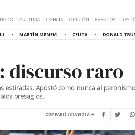
UNDO
CULTURA
CIENCIA
OPINIÓN
EVENTOS
REST
LLI
MARTÍN MENEM
CEUTA
DONALD TRU
 discurso raro
bas estiradas. Apostó como nunca al peronismo
alos presagios.
COMPARTÍ ESTA NOTA