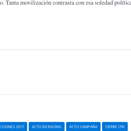
io. Tanta movilización contrasta con esa soledad polític
CCIONES 2017
ACTO EN RACING
ACTO CAMPAÑA
CIERRE CFK