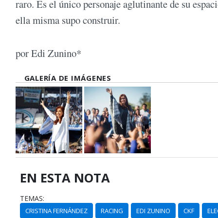
raro. Es el único personaje aglutinante de su espac
ella misma supo construir.
por Edi Zunino*
GALERÍA DE IMÁGENES
EN ESTA NOTA
TEMAS:
CRISTINA FERNÁNDEZ
RACING
EDI ZUNINO
CKF
ELE