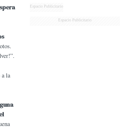
íspera
Espacio Publicitario
Espacio Publicitario
os
otos.
ver!”.
 a la
nguna
el
suena