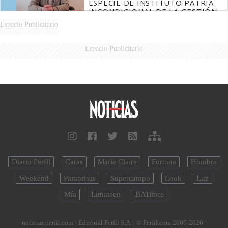
ESPECIE DE INSTITUTO PATRIA
INCONDICIONAL DE LA GESTIÓN
DE MILEI"
Espacio Publicitario
Espacio Publicitario
Diario Perfil
Caras
Marie Claire
Fortuna
Hombre
Weekend
Parabrisas
Supercampo
Look
Luz
Mía
Lunateen
BATimes
noticias.perfil.com - Editorial Perfil S.A.
| © Perfil.com 2006-2026 -