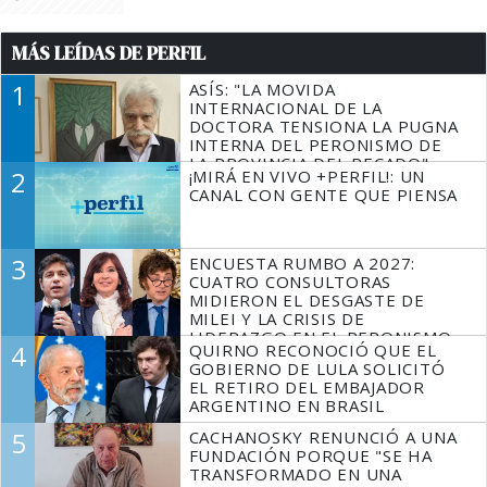
MÁS LEÍDAS DE PERFIL
1
ASÍS: "LA MOVIDA
INTERNACIONAL DE LA
DOCTORA TENSIONA LA PUGNA
INTERNA DEL PERONISMO DE
LA PROVINCIA DEL PECADO"
2
¡MIRÁ EN VIVO +PERFIL!: UN
CANAL CON GENTE QUE PIENSA
3
ENCUESTA RUMBO A 2027:
CUATRO CONSULTORAS
MIDIERON EL DESGASTE DE
MILEI Y LA CRISIS DE
LIDERAZGO EN EL PERONISMO
4
QUIRNO RECONOCIÓ QUE EL
GOBIERNO DE LULA SOLICITÓ
EL RETIRO DEL EMBAJADOR
ARGENTINO EN BRASIL
5
CACHANOSKY RENUNCIÓ A UNA
FUNDACIÓN PORQUE "SE HA
TRANSFORMADO EN UNA