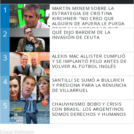
1
MARTÍN MENEM SOBRE LA
ESTRATEGIA DE CRISTINA
KIRCHNER: "NO CREO QUE
ALGUIEN DE AFUERA LE PUEDA
DECIR A LA JUSTICIA LO QUE
2
QUÉ DIJO BARDEM DE LA
TIENE QUE HACER"
INVASIÓN DE CEUTA
3
ALEXIS MAC ALLISTER CUMPLIÓ
Y SE IMPLANTÓ PELO ANTES DE
VOLVER AL FÚTBOL INGLÉS
4
SANTILLI SE SUMÓ A BULLRICH
Y PRESIONA PARA LA RENUNCIA
DE VILLARRUEL
5
CHAUVINISMO BOBO Y CRISIS
CON BRASIL: LOS ARGENTINOS
SOMOS DERECHOS Y HUMANOS
Espacio Publicitario