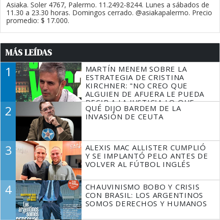
Asiaka. Soler 4767, Palermo. 11.2492-8244. Lunes a sábados de
11.30 a 23.30 horas. Domingos cerrado. @asiakapalermo. Precio
promedio: $ 17.000.
MÁS LEÍDAS
1
MARTÍN MENEM SOBRE LA
ESTRATEGIA DE CRISTINA
KIRCHNER: "NO CREO QUE
ALGUIEN DE AFUERA LE PUEDA
DECIR A LA JUSTICIA LO QUE
2
QUÉ DIJO BARDEM DE LA
TIENE QUE HACER"
INVASIÓN DE CEUTA
3
ALEXIS MAC ALLISTER CUMPLIÓ
Y SE IMPLANTÓ PELO ANTES DE
VOLVER AL FÚTBOL INGLÉS
4
CHAUVINISMO BOBO Y CRISIS
CON BRASIL: LOS ARGENTINOS
SOMOS DERECHOS Y HUMANOS