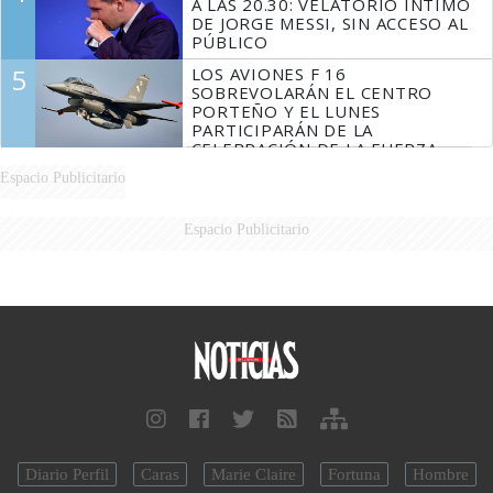
A LAS 20.30: VELATORIO ÍNTIMO
DE JORGE MESSI, SIN ACCESO AL
PÚBLICO
5
LOS AVIONES F 16
SOBREVOLARÁN EL CENTRO
PORTEÑO Y EL LUNES
PARTICIPARÁN DE LA
CELEBRACIÓN DE LA FUERZA
AÉREA
Espacio Publicitario
Espacio Publicitario
Diario Perfil
Caras
Marie Claire
Fortuna
Hombre