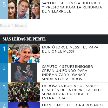
5
SANTILLI SE SUMÓ A BULLRICH
Y PRESIONA PARA LA RENUNCIA
DE VILLARRUEL
Espacio Publicitario
MÁS LEÍDAS DE PERFIL
1
MURIÓ JORGE MESSI, EL PAPÁ
DE LIONEL MESSI
2
CAPUTO Y STURZENEGGER
CREAN UN FONDO PARA
INDEMNIZAR Y “GANAR”
SINDICATOS ALIADOS
3
LA ROSADA BUSCA CULPABLES
DESPUÉS DE LA DERROTA EN EL
SENADO Y RECALCULA SU
ESTRATEGIA
4
LIONEL MESSI LLEGA A ROSARIO