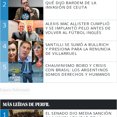
2
QUÉ DIJO BARDEM DE LA
TIENE QUE HACER"
INVASIÓN DE CEUTA
3
ALEXIS MAC ALLISTER CUMPLIÓ
Y SE IMPLANTÓ PELO ANTES DE
VOLVER AL FÚTBOL INGLÉS
4
SANTILLI SE SUMÓ A BULLRICH
Y PRESIONA PARA LA RENUNCIA
DE VILLARRUEL
5
CHAUVINISMO BOBO Y CRISIS
CON BRASIL: LOS ARGENTINOS
SOMOS DERECHOS Y HUMANOS
Espacio Publicitario
MÁS LEÍDAS DE PERFIL
1
EL SENADO DIO MEDIA SANCIÓN