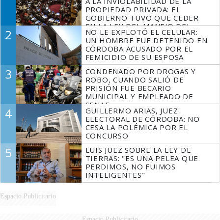
A LA INVIOLABILIDAD DE LA
PROPIEDAD PRIVADA: EL
GOBIERNO TUVO QUE CEDER
EN LA LEY DEL MANEJO DEL
2
NO LE EXPLOTÓ EL CELULAR:
FUEGO
UN HOMBRE FUE DETENIDO EN
CÓRDOBA ACUSADO POR EL
FEMICIDIO DE SU ESPOSA
3
CONDENADO POR DROGAS Y
ROBO, CUANDO SALIÓ DE
PRISIÓN FUE BECARIO
MUNICIPAL Y EMPLEADO DE
SENAF
4
GUILLERMO ARIAS, JUEZ
ELECTORAL DE CÓRDOBA: NO
CESA LA POLÉMICA POR EL
CONCURSO
5
LUIS JUEZ SOBRE LA LEY DE
TIERRAS: "ES UNA PELEA QUE
PERDIMOS, NO FUIMOS
INTELIGENTES"
Espacio Publicitario
Espacio Publicitario