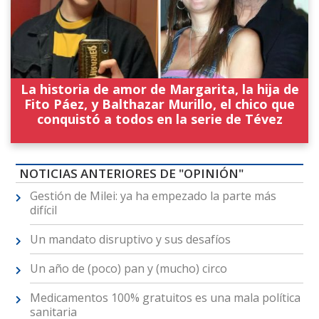
La historia de amor de Margarita, la hija de
Fito Páez, y Balthazar Murillo, el chico que
conquistó a todos en la serie de Tévez
NOTICIAS ANTERIORES DE "OPINIÓN"
Gestión de Milei: ya ha empezado la parte más
difícil
Un mandato disruptivo y sus desafíos
Un año de (poco) pan y (mucho) circo
Medicamentos 100% gratuitos es una mala política
sanitaria