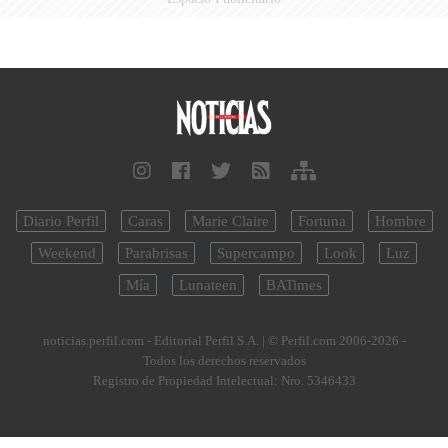
Diario Perfil
Caras
Marie Claire
Fortuna
Hombre
Weekend
Parabrisas
Supercampo
Look
Luz
Mía
Lunateen
BATimes
noticias.perfil.com - Editorial Perfil S.A.
| © Perfil.com 2006-2026 -
Todos los derechos reservados
Registro de Propiedad Intelectual: Nro. 5346433