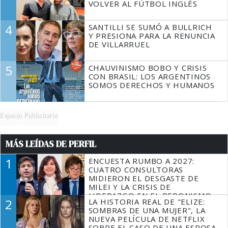
VOLVER AL FÚTBOL INGLÉS
4
SANTILLI SE SUMÓ A BULLRICH
Y PRESIONA PARA LA RENUNCIA
DE VILLARRUEL
5
CHAUVINISMO BOBO Y CRISIS
CON BRASIL: LOS ARGENTINOS
SOMOS DERECHOS Y HUMANOS
Espacio Publicitario
MÁS LEÍDAS DE PERFIL
1
ENCUESTA RUMBO A 2027:
CUATRO CONSULTORAS
MIDIERON EL DESGASTE DE
MILEI Y LA CRISIS DE
LIDERAZGO EN EL PERONISMO
2
LA HISTORIA REAL DE "ELIZE:
SOMBRAS DE UNA MUJER", LA
NUEVA PELÍCULA DE NETFLIX
SOBRE EL CASO DE UNA ESPOSA