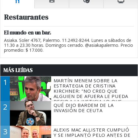
Restaurantes
El mundo en un bar.
Asiaka. Soler 4767, Palermo. 11.2492-8244. Lunes a sábados de
11.30 a 23.30 horas. Domingos cerrado. @asiakapalermo. Precio
promedio: $ 17.000.
MÁS LEÍDAS
1
MARTÍN MENEM SOBRE LA
ESTRATEGIA DE CRISTINA
KIRCHNER: "NO CREO QUE
ALGUIEN DE AFUERA LE PUEDA
DECIR A LA JUSTICIA LO QUE
2
QUÉ DIJO BARDEM DE LA
TIENE QUE HACER"
INVASIÓN DE CEUTA
3
ALEXIS MAC ALLISTER CUMPLIÓ
Y SE IMPLANTÓ PELO ANTES DE