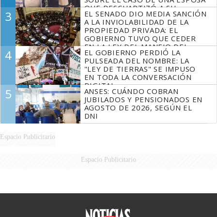
QUE DESCUARTIZÓ A SU
3
EL SENADO DIO MEDIA SANCIÓN
MARIDO
A LA INVIOLABILIDAD DE LA
PROPIEDAD PRIVADA: EL
GOBIERNO TUVO QUE CEDER
EN LA LEY DEL MANEJO DEL
4
EL GOBIERNO PERDIÓ LA
FUEGO
PULSEADA DEL NOMBRE: LA
"LEY DE TIERRAS" SE IMPUSO
EN TODA LA CONVERSACIÓN
DIGITAL
5
ANSES: CUÁNDO COBRAN
JUBILADOS Y PENSIONADOS EN
AGOSTO DE 2026, SEGÚN EL
DNI
Espacio Publicitario
Espacio Publicitario