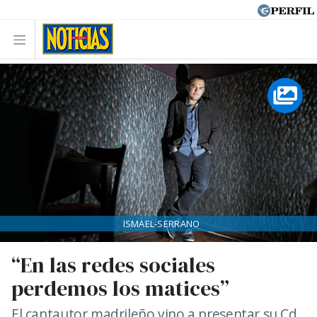
ISMAEL-SERRANO
“En las redes sociales
perdemos los matices”
El cantautor madrileño vino a presentar su Cd