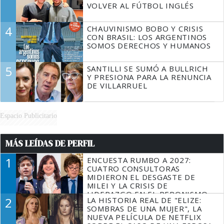
VOLVER AL FÚTBOL INGLÉS
4
CHAUVINISMO BOBO Y CRISIS
CON BRASIL: LOS ARGENTINOS
SOMOS DERECHOS Y HUMANOS
5
SANTILLI SE SUMÓ A BULLRICH
Y PRESIONA PARA LA RENUNCIA
DE VILLARRUEL
Espacio Publicitario
MÁS LEÍDAS DE PERFIL
1
ENCUESTA RUMBO A 2027:
CUATRO CONSULTORAS
MIDIERON EL DESGASTE DE
MILEI Y LA CRISIS DE
LIDERAZGO EN EL PERONISMO
2
LA HISTORIA REAL DE "ELIZE:
SOMBRAS DE UNA MUJER", LA
NUEVA PELÍCULA DE NETFLIX