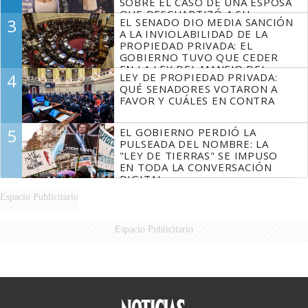
SOBRE EL CASO DE UNA ESPOSA
QUE DESCUARTIZÓ A SU
3
EL SENADO DIO MEDIA SANCIÓN
MARIDO
A LA INVIOLABILIDAD DE LA
PROPIEDAD PRIVADA: EL
GOBIERNO TUVO QUE CEDER
EN LA LEY DEL MANEJO DEL
4
LEY DE PROPIEDAD PRIVADA:
FUEGO
QUÉ SENADORES VOTARON A
FAVOR Y CUÁLES EN CONTRA
5
EL GOBIERNO PERDIÓ LA
PULSEADA DEL NOMBRE: LA
"LEY DE TIERRAS" SE IMPUSO
EN TODA LA CONVERSACIÓN
DIGITAL
Espacio Publicitario
Espacio Publicitario