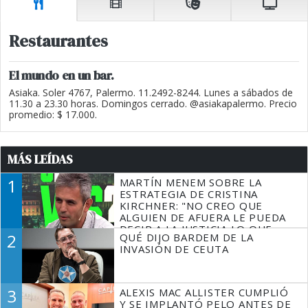
Restaurantes
El mundo en un bar.
Asiaka. Soler 4767, Palermo. 11.2492-8244. Lunes a sábados de
11.30 a 23.30 horas. Domingos cerrado. @asiakapalermo. Precio
promedio: $ 17.000.
MÁS LEÍDAS
1
MARTÍN MENEM SOBRE LA
ESTRATEGIA DE CRISTINA
KIRCHNER: "NO CREO QUE
ALGUIEN DE AFUERA LE PUEDA
DECIR A LA JUSTICIA LO QUE
2
QUÉ DIJO BARDEM DE LA
TIENE QUE HACER"
INVASIÓN DE CEUTA
3
ALEXIS MAC ALLISTER CUMPLIÓ
Y SE IMPLANTÓ PELO ANTES DE