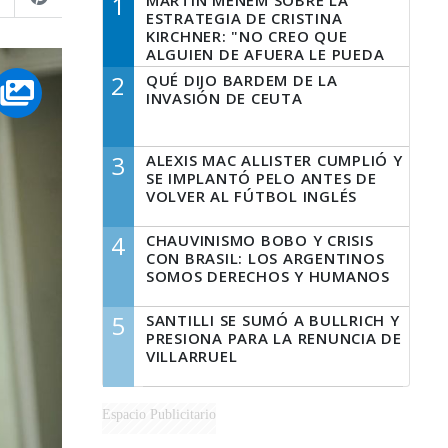
1
MARTÍN MENEM SOBRE LA
ESTRATEGIA DE CRISTINA
KIRCHNER: "NO CREO QUE
ALGUIEN DE AFUERA LE PUEDA
DECIR A LA JUSTICIA LO QUE
2
QUÉ DIJO BARDEM DE LA
TIENE QUE HACER"
INVASIÓN DE CEUTA
3
ALEXIS MAC ALLISTER CUMPLIÓ Y
SE IMPLANTÓ PELO ANTES DE
VOLVER AL FÚTBOL INGLÉS
4
CHAUVINISMO BOBO Y CRISIS
CON BRASIL: LOS ARGENTINOS
SOMOS DERECHOS Y HUMANOS
5
SANTILLI SE SUMÓ A BULLRICH Y
PRESIONA PARA LA RENUNCIA DE
VILLARRUEL
Espacio Publicitario