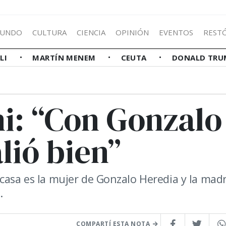
UNDO
CULTURA
CIENCIA
OPINIÓN
EVENTOS
REST
LLI
MARTÍN MENEM
CEUTA
DONALD TRU
i: “Con Gonzalo
lió bien”
 casa es la mujer de Gonzalo Heredia y la mad
.
COMPARTÍ ESTA NOTA