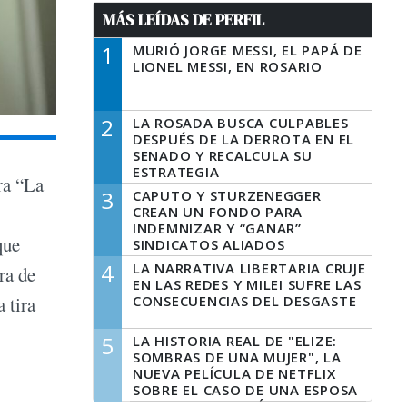
MÁS LEÍDAS DE PERFIL
1
MURIÓ JORGE MESSI, EL PAPÁ DE
LIONEL MESSI, EN ROSARIO
2
LA ROSADA BUSCA CULPABLES
DESPUÉS DE LA DERROTA EN EL
SENADO Y RECALCULA SU
ESTRATEGIA
ira “La
3
CAPUTO Y STURZENEGGER
CREAN UN FONDO PARA
INDEMNIZAR Y “GANAR”
que
SINDICATOS ALIADOS
4
LA NARRATIVA LIBERTARIA CRUJE
ra de
EN LAS REDES Y MILEI SUFRE LAS
CONSECUENCIAS DEL DESGASTE
 tira
5
LA HISTORIA REAL DE "ELIZE:
SOMBRAS DE UNA MUJER", LA
NUEVA PELÍCULA DE NETFLIX
SOBRE EL CASO DE UNA ESPOSA
QUE DESCUARTIZÓ A SU