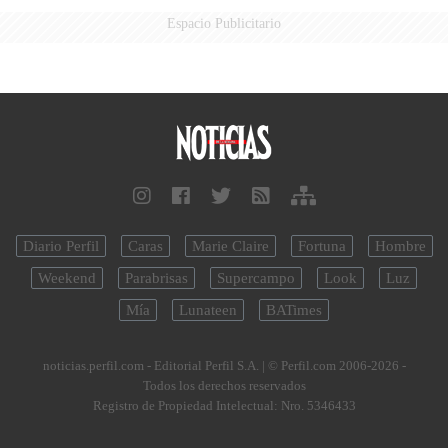
Espacio Publicitario
Diario Perfil
Caras
Marie Claire
Fortuna
Hombre
Weekend
Parabrisas
Supercampo
Look
Luz
Mía
Lunateen
BATimes
noticias.perfil.com - Editorial Perfil S.A.
| © Perfil.com 2006-2026 -
Todos los derechos reservados
Registro de Propiedad Intelectual: Nro. 5346433