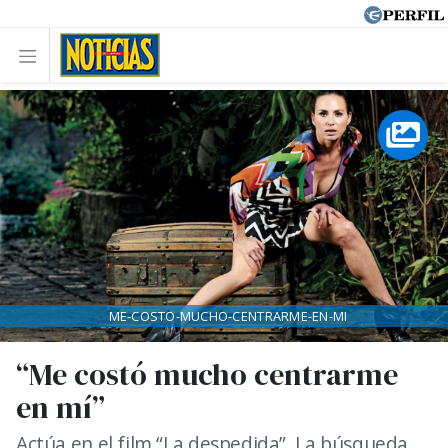
ME-COSTO-MUCHO-CENTRARME-EN-MI
“Me costó mucho centrarme
en mí”
Actúa en el film “La despedida”. La búsqueda