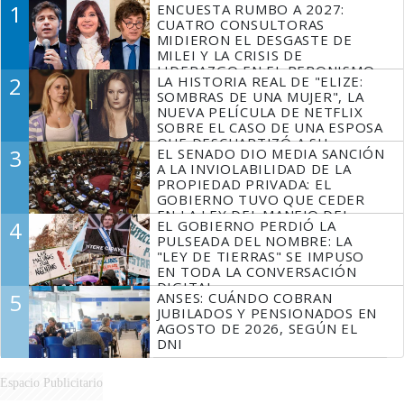
1
ENCUESTA RUMBO A 2027:
CUATRO CONSULTORAS
MIDIERON EL DESGASTE DE
MILEI Y LA CRISIS DE
LIDERAZGO EN EL PERONISMO
2
LA HISTORIA REAL DE "ELIZE:
SOMBRAS DE UNA MUJER", LA
NUEVA PELÍCULA DE NETFLIX
SOBRE EL CASO DE UNA ESPOSA
QUE DESCUARTIZÓ A SU
3
EL SENADO DIO MEDIA SANCIÓN
MARIDO
A LA INVIOLABILIDAD DE LA
PROPIEDAD PRIVADA: EL
GOBIERNO TUVO QUE CEDER
EN LA LEY DEL MANEJO DEL
4
EL GOBIERNO PERDIÓ LA
FUEGO
PULSEADA DEL NOMBRE: LA
"LEY DE TIERRAS" SE IMPUSO
EN TODA LA CONVERSACIÓN
DIGITAL
5
ANSES: CUÁNDO COBRAN
JUBILADOS Y PENSIONADOS EN
AGOSTO DE 2026, SEGÚN EL
DNI
Espacio Publicitario