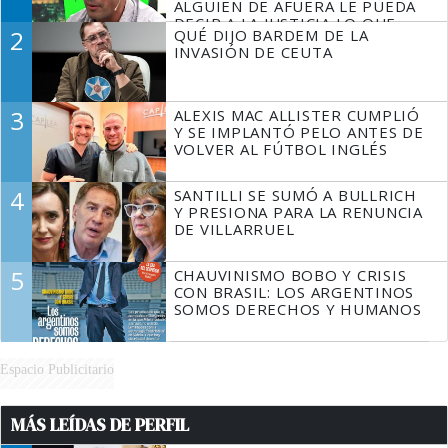
ALGUIEN DE AFUERA LE PUEDA
DECIR A LA JUSTICIA LO QUE
2
QUÉ DIJO BARDEM DE LA
TIENE QUE HACER"
INVASIÓN DE CEUTA
3
ALEXIS MAC ALLISTER CUMPLIÓ
Y SE IMPLANTÓ PELO ANTES DE
VOLVER AL FÚTBOL INGLÉS
4
SANTILLI SE SUMÓ A BULLRICH
Y PRESIONA PARA LA RENUNCIA
DE VILLARRUEL
5
CHAUVINISMO BOBO Y CRISIS
CON BRASIL: LOS ARGENTINOS
SOMOS DERECHOS Y HUMANOS
Espacio Publicitario
MÁS LEÍDAS DE PERFIL