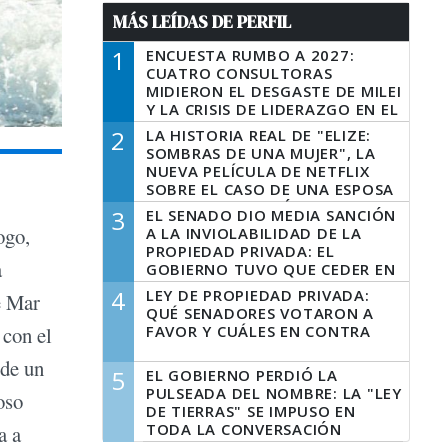
MÁS LEÍDAS DE PERFIL
1
ENCUESTA RUMBO A 2027:
CUATRO CONSULTORAS
MIDIERON EL DESGASTE DE MILEI
Y LA CRISIS DE LIDERAZGO EN EL
PERONISMO
2
LA HISTORIA REAL DE "ELIZE:
SOMBRAS DE UNA MUJER", LA
NUEVA PELÍCULA DE NETFLIX
SOBRE EL CASO DE UNA ESPOSA
QUE DESCUARTIZÓ A SU
3
EL SENADO DIO MEDIA SANCIÓN
MARIDO
ogo,
A LA INVIOLABILIDAD DE LA
PROPIEDAD PRIVADA: EL
a
GOBIERNO TUVO QUE CEDER EN
LA LEY DEL MANEJO DEL FUEGO
4
LEY DE PROPIEDAD PRIVADA:
e Mar
QUÉ SENADORES VOTARON A
FAVOR Y CUÁLES EN CONTRA
 con el
 de un
5
EL GOBIERNO PERDIÓ LA
PULSEADA DEL NOMBRE: LA "LEY
oso
DE TIERRAS" SE IMPUSO EN
TODA LA CONVERSACIÓN
a a
DIGITAL