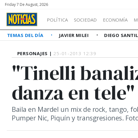
Friday 7 De August, 2026
POLÍTICA
SOCIEDAD
ECONOMÍA
M
TEMAS DEL DÍA
JAVIER MILEI
DIEGO SANTI
PERSONAJES |
25-01-2013 12:39
"Tinelli banal
danza en tele"
Baila en Mardel un mix de rock, tango, fol
Pumper Nic, Piquín y transgresiones. Foto