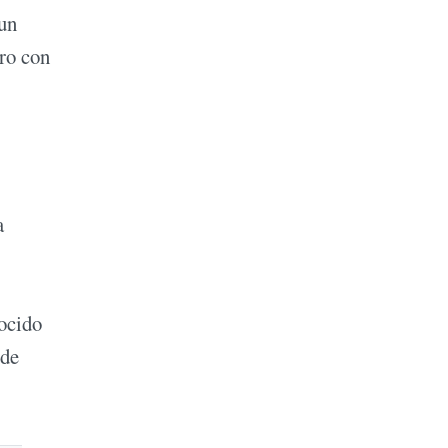
 un
ero con
a
nocido
 de