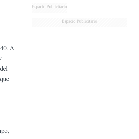
Espacio Publicitario
Espacio Publicitario
 40. A
y
del
 que
mpo,