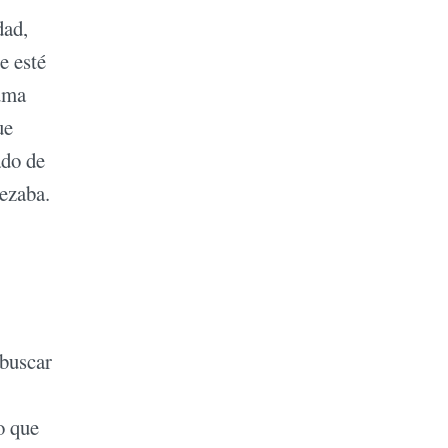
dad,
e esté
suma
ue
ado de
ezaba.
 buscar
o que