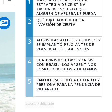
1
MARTÍN MENEM SOBRE LA
ESTRATEGIA DE CRISTINA
KIRCHNER: "NO CREO QUE
ALGUIEN DE AFUERA LE PUEDA
DECIR A LA JUSTICIA LO QUE
2
QUÉ DIJO BARDEM DE LA
TIENE QUE HACER"
INVASIÓN DE CEUTA
3
ALEXIS MAC ALLISTER CUMPLIÓ Y
SE IMPLANTÓ PELO ANTES DE
VOLVER AL FÚTBOL INGLÉS
4
CHAUVINISMO BOBO Y CRISIS
CON BRASIL: LOS ARGENTINOS
SOMOS DERECHOS Y HUMANOS
5
SANTILLI SE SUMÓ A BULLRICH Y
PRESIONA PARA LA RENUNCIA DE
VILLARRUEL
Espacio Publicitario