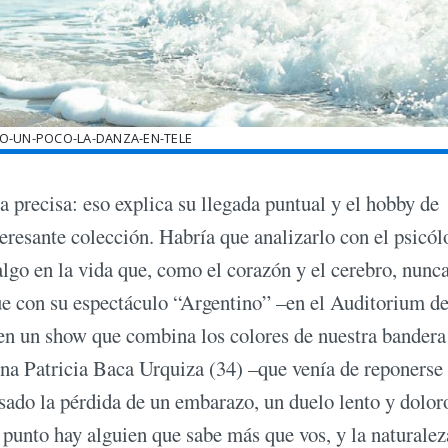
ZO-UN-POCO-LA-DANZA-EN-TELE
 precisa: eso explica su llegada puntual y el hobby de
teresante colección. Habría que analizarlo con el psicól
algo en la vida que, como el corazón y el cerebro, nunc
ue con su espectáculo “Argentino” –en el Auditorium d
l en un show que combina los colores de nuestra bandera
arina Patricia Baca Urquiza (34) –que venía de reponerse
asado la pérdida de un embarazo, un duelo lento y dolor
 punto hay alguien que sabe más que vos, y la naturalez