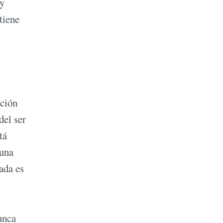
 y
tiene
nción
del ser
tá
 una
ada es
unca