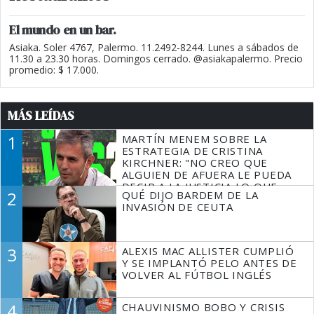
El mundo en un bar.
Asiaka. Soler 4767, Palermo. 11.2492-8244. Lunes a sábados de
11.30 a 23.30 horas. Domingos cerrado. @asiakapalermo. Precio
promedio: $ 17.000.
MÁS LEÍDAS
1
MARTÍN MENEM SOBRE LA
ESTRATEGIA DE CRISTINA
KIRCHNER: "NO CREO QUE
ALGUIEN DE AFUERA LE PUEDA
DECIR A LA JUSTICIA LO QUE
2
QUÉ DIJO BARDEM DE LA
TIENE QUE HACER"
INVASIÓN DE CEUTA
3
ALEXIS MAC ALLISTER CUMPLIÓ
Y SE IMPLANTÓ PELO ANTES DE
VOLVER AL FÚTBOL INGLÉS
4
CHAUVINISMO BOBO Y CRISIS