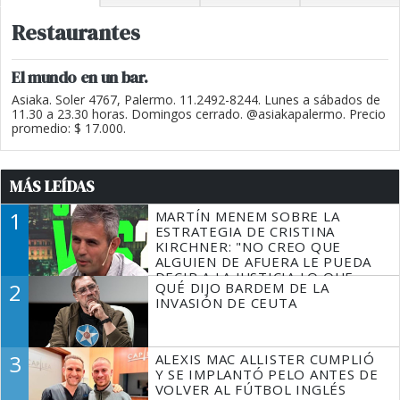
Restaurantes
El mundo en un bar.
Asiaka. Soler 4767, Palermo. 11.2492-8244. Lunes a sábados de
11.30 a 23.30 horas. Domingos cerrado. @asiakapalermo. Precio
promedio: $ 17.000.
MÁS LEÍDAS
1
MARTÍN MENEM SOBRE LA
ESTRATEGIA DE CRISTINA
KIRCHNER: "NO CREO QUE
ALGUIEN DE AFUERA LE PUEDA
DECIR A LA JUSTICIA LO QUE
2
QUÉ DIJO BARDEM DE LA
TIENE QUE HACER"
INVASIÓN DE CEUTA
3
ALEXIS MAC ALLISTER CUMPLIÓ
Y SE IMPLANTÓ PELO ANTES DE
VOLVER AL FÚTBOL INGLÉS