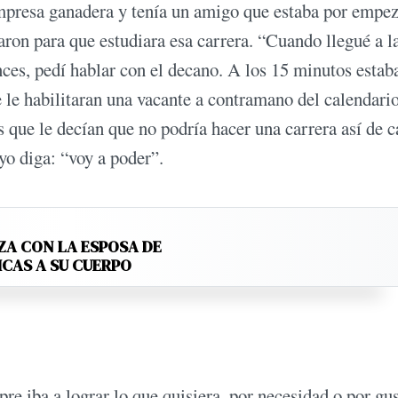
empresa ganadera y tenía un amigo que estaba por empe
varon para que estudiara esa carrera. “Cuando llegué a l
nces, pedí hablar con el decano. A los 15 minutos estab
e le habilitaran una vacante a contramano del calendario
s que le decían que no podría hacer una carrera así de c
yo diga: “voy a poder”.
ZA CON LA ESPOSA DE
ICAS A SU CUERPO
e iba a lograr lo que quisiera, por necesidad o por gus