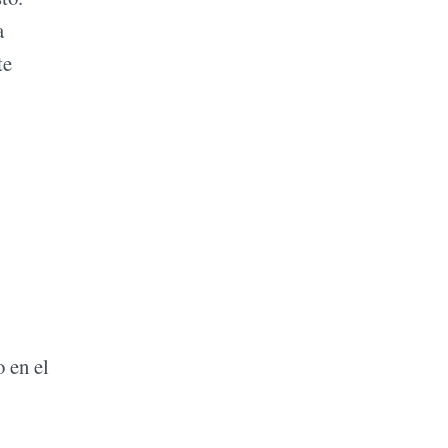
a
te
 en el