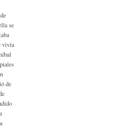
 de
lla se
taba
e vivía
níbal
piales
un
ió de
de
ndido
a
na