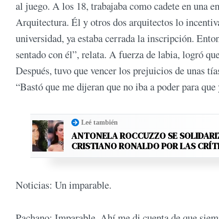
al juego. A los 18, trabajaba como cadete en una 
Arquitectura. Él y otros dos arquitectos lo incenti
universidad, ya estaba cerrada la inscripción. Ento
sentado con él”, relata. A fuerza de labia, logró qu
Después, tuvo que vencer los prejuicios de unas tía
“Bastó que me dijeran que no iba a poder para que 
Leé también
ANTONELA ROCCUZZO SE SOLIDARI
CRISTIANO RONALDO POR LAS CRÍT
Noticias: Un imparable.
Pachano: Imparable. Ahí me di cuenta de que siempr