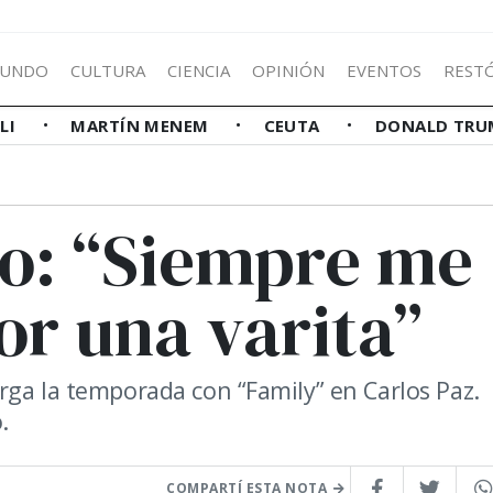
UNDO
CULTURA
CIENCIA
OPINIÓN
EVENTOS
REST
LLI
MARTÍN MENEM
CEUTA
DONALD TRU
o: “Siempre me
or una varita”
rga la temporada con “Family” en Carlos Paz.
.
COMPARTÍ ESTA NOTA