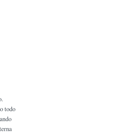
o.
do todo
uando
terna