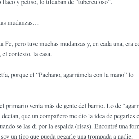
 flaco y petiso, lo tildaban de “tuberculoso”.
radas mudanzas…
ta Fe, pero tuve muchas mudanzas y, en cada una, era 
el contexto, la casa.
etía, porque el “Pachano, agarrámela con la mano” lo
 el primario venía más de gente del barrio. Lo de “agar
 decían, que un compañero me dio la idea de pegarles c
ando se las di por la espalda (risas). Encontré una fo
 soy un tipo que pueda pegarle una trompada a nadie.