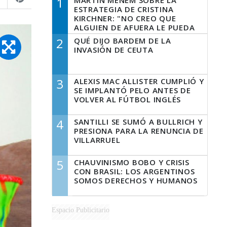
1
MARTÍN MENEM SOBRE LA
ESTRATEGIA DE CRISTINA
KIRCHNER: "NO CREO QUE
ALGUIEN DE AFUERA LE PUEDA
DECIR A LA JUSTICIA LO QUE
2
QUÉ DIJO BARDEM DE LA
TIENE QUE HACER"
INVASIÓN DE CEUTA
3
ALEXIS MAC ALLISTER CUMPLIÓ Y
SE IMPLANTÓ PELO ANTES DE
VOLVER AL FÚTBOL INGLÉS
4
SANTILLI SE SUMÓ A BULLRICH Y
PRESIONA PARA LA RENUNCIA DE
VILLARRUEL
5
CHAUVINISMO BOBO Y CRISIS
CON BRASIL: LOS ARGENTINOS
SOMOS DERECHOS Y HUMANOS
Espacio Publicitario