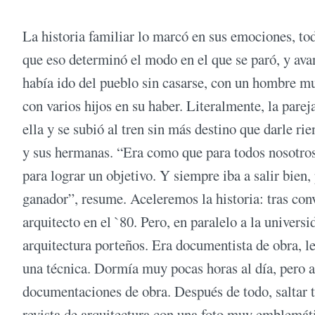
La historia familiar lo marcó en sus emociones, t
que eso determinó el modo en el que se paró, y avanz
había ido del pueblo sin casarse, con un hombre m
con varios hijos en su haber. Literalmente, la parej
ella y se subió al tren sin más destino que darle r
y sus hermanas. “Era como que para todos nosotros s
para lograr un objetivo. Y siempre iba a salir bien
ganador”, resume. Aceleremos la historia: tras conv
arquitecto en el `80. Pero, en paralelo a la univers
arquitectura porteños. Era documentista de obra, l
una técnica. Dormía muy pocas horas al día, pero a
documentaciones de obra. Después de todo, saltar tap
revista de arquitectura con una foto muy emblemáti