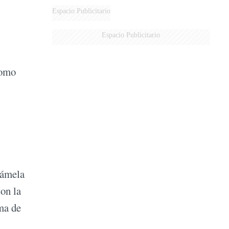
Espacio Publicitario
Espacio Publicitario
como
rámela
on la
rma de