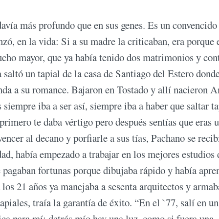
odavía más profundo que en sus genes. Es un convencido
ó, en la vida: Si a su madre la criticaban, era porque e
ucho mayor, que ya había tenido dos matrimonios y con
a saltó un tapial de la casa de Santiago del Estero dond
ienda a su romance. Bajaron en Tostado y allí nacieron A
iempre iba a ser así, siempre iba a haber que saltar ta
, primero te daba vértigo pero después sentías que eras 
encer al decano y porfiarle a sus tías, Pachano se recib
idad, había empezado a trabajar en los mejores estudios 
e pagaban fortunas porque dibujaba rápido y había apre
 los 21 años ya manejaba a sesenta arquitectos y armab
iales, traía la garantía de éxito. “En el `77, salí en u
ca para mí: detrás mío hay una luz, como si fuera una