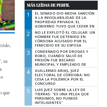
MÁS LEÍDAS DE PERFIL
1
EL SENADO DIO MEDIA SANCIÓN
A LA INVIOLABILIDAD DE LA
PROPIEDAD PRIVADA: EL
GOBIERNO TUVO QUE CEDER EN
LA LEY DEL MANEJO DEL FUEGO
2
NO LE EXPLOTÓ EL CELULAR: UN
HOMBRE FUE DETENIDO EN
CÓRDOBA ACUSADO POR EL
rrido,
FEMICIDIO DE SU ESPOSA
3
CONDENADO POR DROGAS Y
ROBO, CUANDO SALIÓ DE
PRISIÓN FUE BECARIO
, su
MUNICIPAL Y EMPLEADO DE
a
SENAF
4
GUILLERMO ARIAS, JUEZ
ELECTORAL DE CÓRDOBA: NO
lo
CESA LA POLÉMICA POR EL
CONCURSO
5
LUIS JUEZ SOBRE LA LEY DE
o que
TIERRAS: "ES UNA PELEA QUE
PERDIMOS, NO FUIMOS
INTELIGENTES"