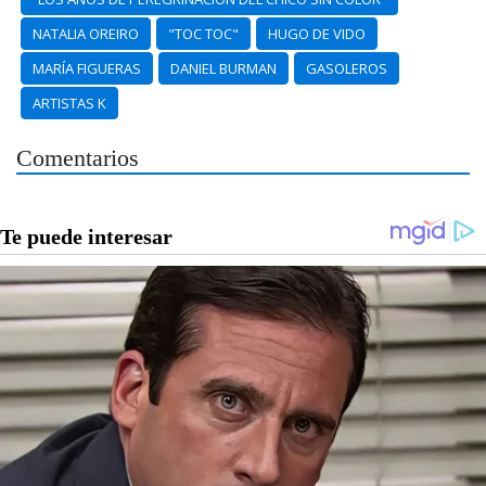
NATALIA OREIRO
"TOC TOC"
HUGO DE VIDO
MARÍA FIGUERAS
DANIEL BURMAN
GASOLEROS
ARTISTAS K
Comentarios