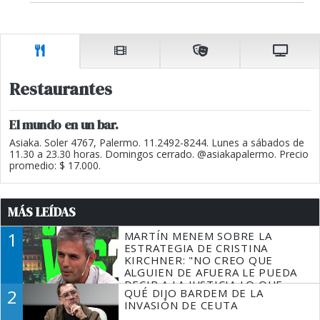
Restaurantes
El mundo en un bar.
Asiaka. Soler 4767, Palermo. 11.2492-8244. Lunes a sábados de
11.30 a 23.30 horas. Domingos cerrado. @asiakapalermo. Precio
promedio: $ 17.000.
MÁS LEÍDAS
1
MARTÍN MENEM SOBRE LA
ESTRATEGIA DE CRISTINA
KIRCHNER: "NO CREO QUE
ALGUIEN DE AFUERA LE PUEDA
DECIR A LA JUSTICIA LO QUE
2
QUÉ DIJO BARDEM DE LA
TIENE QUE HACER"
INVASIÓN DE CEUTA