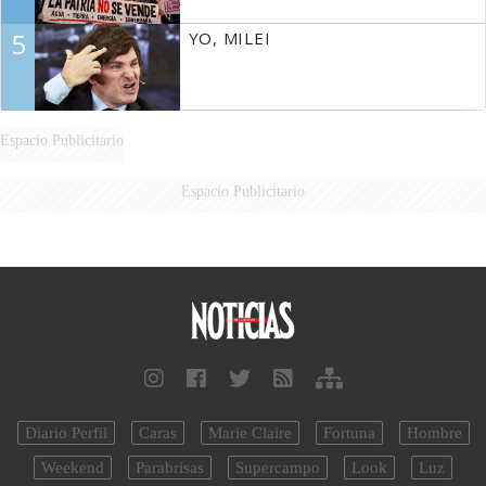
5
YO, MILEI
Espacio Publicitario
Espacio Publicitario
Diario Perfil
Caras
Marie Claire
Fortuna
Hombre
Weekend
Parabrisas
Supercampo
Look
Luz