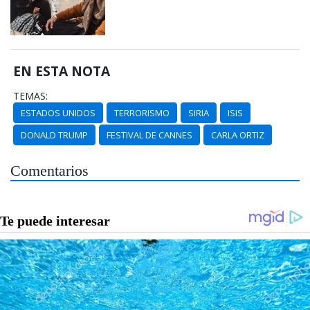
EN ESTA NOTA
TEMAS:
ESTADOS UNIDOS
TERRORISMO
SIRIA
ISIS
DONALD TRUMP
FESTIVAL DE CANNES
CARLA ORTIZ
Comentarios