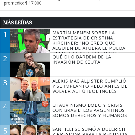
promedio: $ 17.000.
MÁS LEÍDAS
1
MARTÍN MENEM SOBRE LA
ESTRATEGIA DE CRISTINA
KIRCHNER: "NO CREO QUE
ALGUIEN DE AFUERA LE PUEDA
DECIR A LA JUSTICIA LO QUE
2
QUÉ DIJO BARDEM DE LA
TIENE QUE HACER"
INVASIÓN DE CEUTA
3
ALEXIS MAC ALLISTER CUMPLIÓ
Y SE IMPLANTÓ PELO ANTES DE
VOLVER AL FÚTBOL INGLÉS
4
CHAUVINISMO BOBO Y CRISIS
CON BRASIL: LOS ARGENTINOS
SOMOS DERECHOS Y HUMANOS
5
SANTILLI SE SUMÓ A BULLRICH
Y PRESIONA PARA LA RENUNCIA