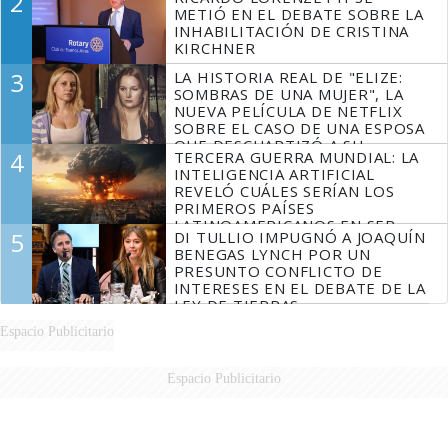
2
METIÓ EN EL DEBATE SOBRE LA
INHABILITACIÓN DE CRISTINA
KIRCHNER
3
LA HISTORIA REAL DE "ELIZE:
SOMBRAS DE UNA MUJER", LA
NUEVA PELÍCULA DE NETFLIX
SOBRE EL CASO DE UNA ESPOSA
QUE DESCUARTIZÓ A SU
4
TERCERA GUERRA MUNDIAL: LA
MARIDO
INTELIGENCIA ARTIFICIAL
REVELÓ CUÁLES SERÍAN LOS
PRIMEROS PAÍSES
LATINOAMERICANOS EN SER
5
DI TULLIO IMPUGNÓ A JOAQUÍN
DERROTADOS
BENEGAS LYNCH POR UN
PRESUNTO CONFLICTO DE
INTERESES EN EL DEBATE DE LA
LEY DE TIERRAS
Espacio Publicitario
Espacio Publicitario