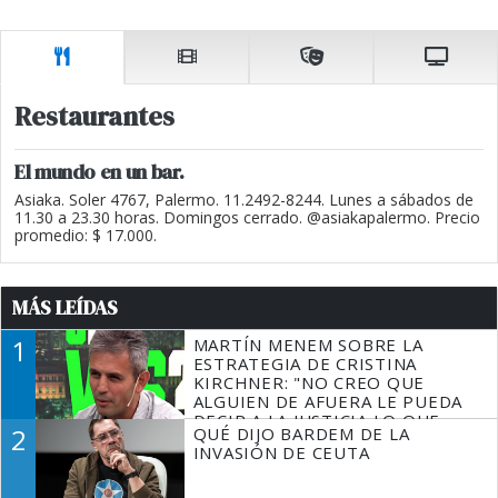
Restaurantes
El mundo en un bar.
Asiaka. Soler 4767, Palermo. 11.2492-8244. Lunes a sábados de
11.30 a 23.30 horas. Domingos cerrado. @asiakapalermo. Precio
promedio: $ 17.000.
MÁS LEÍDAS
1
MARTÍN MENEM SOBRE LA
ESTRATEGIA DE CRISTINA
KIRCHNER: "NO CREO QUE
ALGUIEN DE AFUERA LE PUEDA
DECIR A LA JUSTICIA LO QUE
2
QUÉ DIJO BARDEM DE LA
TIENE QUE HACER"
INVASIÓN DE CEUTA