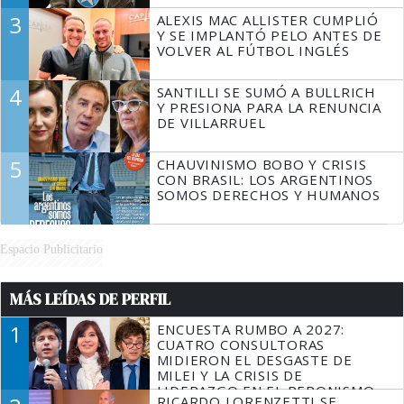
3
ALEXIS MAC ALLISTER CUMPLIÓ
Y SE IMPLANTÓ PELO ANTES DE
VOLVER AL FÚTBOL INGLÉS
4
SANTILLI SE SUMÓ A BULLRICH
Y PRESIONA PARA LA RENUNCIA
DE VILLARRUEL
5
CHAUVINISMO BOBO Y CRISIS
CON BRASIL: LOS ARGENTINOS
SOMOS DERECHOS Y HUMANOS
Espacio Publicitario
MÁS LEÍDAS DE PERFIL
1
ENCUESTA RUMBO A 2027:
CUATRO CONSULTORAS
MIDIERON EL DESGASTE DE
MILEI Y LA CRISIS DE
LIDERAZGO EN EL PERONISMO
RICARDO LORENZETTI SE