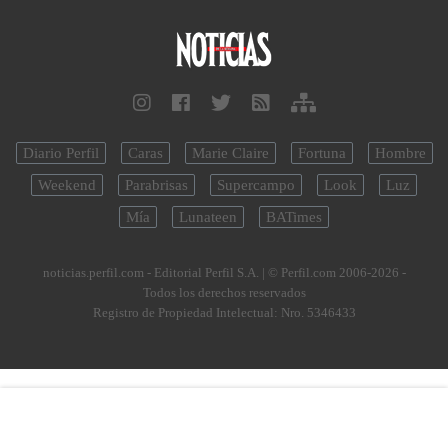
Diario Perfil
Caras
Marie Claire
Fortuna
Hombre
Weekend
Parabrisas
Supercampo
Look
Luz
Mía
Lunateen
BATimes
noticias.perfil.com - Editorial Perfil S.A.
| © Perfil.com 2006-2026 -
Todos los derechos reservados
Registro de Propiedad Intelectual: Nro. 5346433