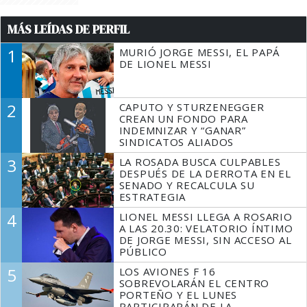
MÁS LEÍDAS DE PERFIL
1
MURIÓ JORGE MESSI, EL PAPÁ
DE LIONEL MESSI
2
CAPUTO Y STURZENEGGER
CREAN UN FONDO PARA
INDEMNIZAR Y “GANAR”
SINDICATOS ALIADOS
3
LA ROSADA BUSCA CULPABLES
DESPUÉS DE LA DERROTA EN EL
SENADO Y RECALCULA SU
ESTRATEGIA
4
LIONEL MESSI LLEGA A ROSARIO
A LAS 20.30: VELATORIO ÍNTIMO
DE JORGE MESSI, SIN ACCESO AL
PÚBLICO
5
LOS AVIONES F 16
SOBREVOLARÁN EL CENTRO
PORTEÑO Y EL LUNES
PARTICIPARÁN DE LA