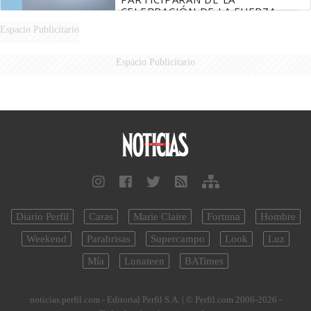
CELEBRACIÓN DE LA FUERZA
AÉREA
Espacio Publicitario
Espacio Publicitario
Diario Perfil
Caras
Marie Claire
Fortuna
Hombre
Weekend
Parabrisas
Supercampo
Look
Luz
Mía
Lunateen
BATimes
noticias.perfil.com - Editorial Perfil S.A.
| © Perfil.com 2006-2026 -