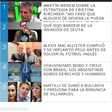
1
MARTÍN MENEM SOBRE LA
ESTRATEGIA DE CRISTINA
KIRCHNER: "NO CREO QUE
ALGUIEN DE AFUERA LE PUEDA
DECIR A LA JUSTICIA LO QUE
2
QUÉ DIJO BARDEM DE LA
TIENE QUE HACER"
INVASIÓN DE CEUTA
3
ALEXIS MAC ALLISTER CUMPLIÓ
Y SE IMPLANTÓ PELO ANTES DE
VOLVER AL FÚTBOL INGLÉS
4
CHAUVINISMO BOBO Y CRISIS
CON BRASIL: LOS ARGENTINOS
SOMOS DERECHOS Y HUMANOS
5
SANTILLI SE SUMÓ A BULLRICH
Y PRESIONA PARA LA RENUNCIA
DE VILLARRUEL
Espacio Publicitario