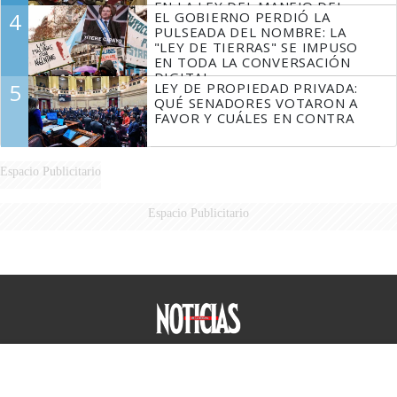
EN LA LEY DEL MANEJO DEL
4
EL GOBIERNO PERDIÓ LA
FUEGO
PULSEADA DEL NOMBRE: LA
"LEY DE TIERRAS" SE IMPUSO
EN TODA LA CONVERSACIÓN
DIGITAL
5
LEY DE PROPIEDAD PRIVADA:
QUÉ SENADORES VOTARON A
FAVOR Y CUÁLES EN CONTRA
Espacio Publicitario
Espacio Publicitario