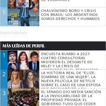
5
CHAUVINISMO BOBO Y CRISIS
CON BRASIL: LOS ARGENTINOS
SOMOS DERECHOS Y HUMANOS
Espacio Publicitario
MÁS LEÍDAS DE PERFIL
1
ENCUESTA RUMBO A 2027:
CUATRO CONSULTORAS
MIDIERON EL DESGASTE DE
MILEI Y LA CRISIS DE
LIDERAZGO EN EL PERONISMO
2
LA HISTORIA REAL DE "ELIZE:
SOMBRAS DE UNA MUJER", LA
NUEVA PELÍCULA DE NETFLIX
SOBRE EL CASO DE UNA ESPOSA
QUE DESCUARTIZÓ A SU
3
EL SENADO DIO MEDIA SANCIÓN
MARIDO
A LA INVIOLABILIDAD DE LA
PROPIEDAD PRIVADA: EL
GOBIERNO TUVO QUE CEDER