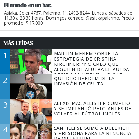
El mundo en un bar.
Asiaka. Soler 4767, Palermo. 11.2492-8244. Lunes a sábados de
11.30 a 23.30 horas. Domingos cerrado. @asiakapalermo. Precio
promedio: $ 17.000.
MÁS LEÍDAS
1
MARTÍN MENEM SOBRE LA
ESTRATEGIA DE CRISTINA
KIRCHNER: "NO CREO QUE
ALGUIEN DE AFUERA LE PUEDA
DECIR A LA JUSTICIA LO QUE
2
QUÉ DIJO BARDEM DE LA
TIENE QUE HACER"
INVASIÓN DE CEUTA
3
ALEXIS MAC ALLISTER CUMPLIÓ
Y SE IMPLANTÓ PELO ANTES DE
VOLVER AL FÚTBOL INGLÉS
4
SANTILLI SE SUMÓ A BULLRICH
Y PRESIONA PARA LA RENUNCIA
DE VILLARRUEL