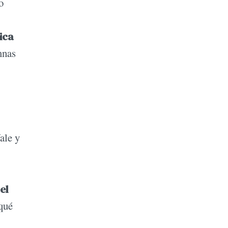
o
ica
mnas
ale y
el
 qué