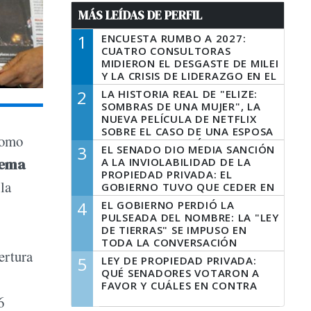
MÁS LEÍDAS DE PERFIL
1
ENCUESTA RUMBO A 2027:
CUATRO CONSULTORAS
MIDIERON EL DESGASTE DE MILEI
Y LA CRISIS DE LIDERAZGO EN EL
PERONISMO
2
LA HISTORIA REAL DE "ELIZE:
SOMBRAS DE UNA MUJER", LA
NUEVA PELÍCULA DE NETFLIX
SOBRE EL CASO DE UNA ESPOSA
 como
QUE DESCUARTIZÓ A SU
3
EL SENADO DIO MEDIA SANCIÓN
MARIDO
tema
A LA INVIOLABILIDAD DE LA
PROPIEDAD PRIVADA: EL
la
GOBIERNO TUVO QUE CEDER EN
LA LEY DEL MANEJO DEL FUEGO
4
EL GOBIERNO PERDIÓ LA
PULSEADA DEL NOMBRE: LA "LEY
DE TIERRAS" SE IMPUSO EN
TODA LA CONVERSACIÓN
ertura
DIGITAL
5
LEY DE PROPIEDAD PRIVADA:
QUÉ SENADORES VOTARON A
FAVOR Y CUÁLES EN CONTRA
6