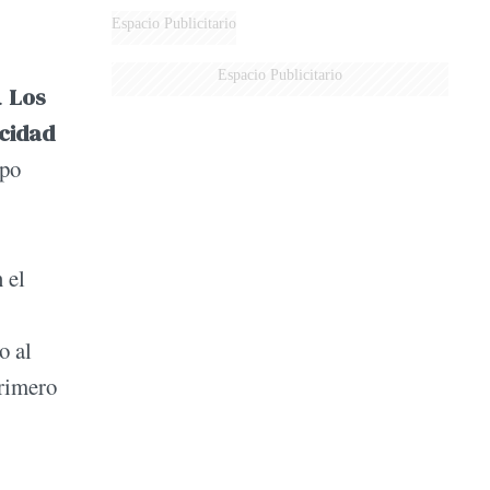
Espacio Publicitario
Espacio Publicitario
.
Los
icidad
mpo
 el
o al
primero