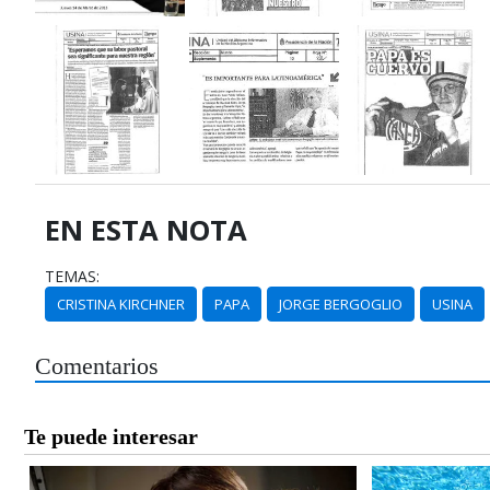
EN ESTA NOTA
TEMAS:
CRISTINA KIRCHNER
PAPA
JORGE BERGOGLIO
USINA
Comentarios