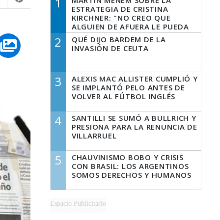
1
MARTÍN MENEM SOBRE LA
ESTRATEGIA DE CRISTINA
KIRCHNER: "NO CREO QUE
ALGUIEN DE AFUERA LE PUEDA
DECIR A LA JUSTICIA LO QUE
2
QUÉ DIJO BARDEM DE LA
TIENE QUE HACER"
INVASIÓN DE CEUTA
3
ALEXIS MAC ALLISTER CUMPLIÓ Y
SE IMPLANTÓ PELO ANTES DE
VOLVER AL FÚTBOL INGLÉS
4
SANTILLI SE SUMÓ A BULLRICH Y
PRESIONA PARA LA RENUNCIA DE
VILLARRUEL
5
CHAUVINISMO BOBO Y CRISIS
CON BRASIL: LOS ARGENTINOS
SOMOS DERECHOS Y HUMANOS
Espacio Publicitario