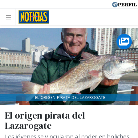
EL-ORIGEN-PIRATA-DEL-LAZAROGATE
El origen pirata del
Lazarogate
Los jóvenes se vincularon al poder en boliches