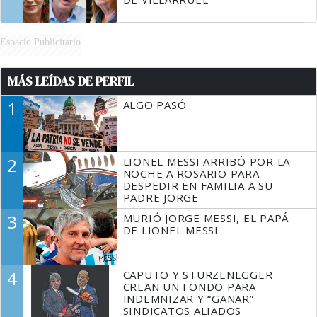
Espacio Publicitario
MÁS LEÍDAS DE PERFIL
1
ALGO PASÓ
2
LIONEL MESSI ARRIBÓ POR LA
NOCHE A ROSARIO PARA
DESPEDIR EN FAMILIA A SU
PADRE JORGE
3
MURIÓ JORGE MESSI, EL PAPÁ
DE LIONEL MESSI
4
CAPUTO Y STURZENEGGER
CREAN UN FONDO PARA
INDEMNIZAR Y “GANAR”
SINDICATOS ALIADOS