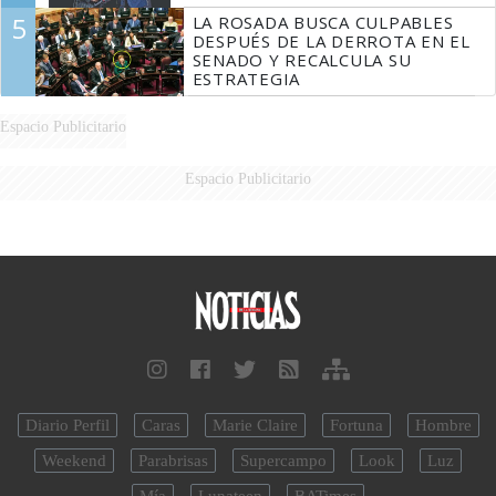
5
LA ROSADA BUSCA CULPABLES
DESPUÉS DE LA DERROTA EN EL
SENADO Y RECALCULA SU
ESTRATEGIA
Espacio Publicitario
Espacio Publicitario
Diario Perfil
Caras
Marie Claire
Fortuna
Hombre
Weekend
Parabrisas
Supercampo
Look
Luz