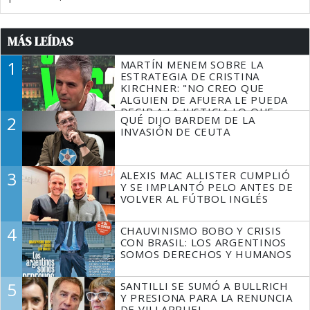
MÁS LEÍDAS
1
MARTÍN MENEM SOBRE LA
ESTRATEGIA DE CRISTINA
KIRCHNER: "NO CREO QUE
ALGUIEN DE AFUERA LE PUEDA
DECIR A LA JUSTICIA LO QUE
2
QUÉ DIJO BARDEM DE LA
TIENE QUE HACER"
INVASIÓN DE CEUTA
3
ALEXIS MAC ALLISTER CUMPLIÓ
Y SE IMPLANTÓ PELO ANTES DE
VOLVER AL FÚTBOL INGLÉS
4
CHAUVINISMO BOBO Y CRISIS
CON BRASIL: LOS ARGENTINOS
SOMOS DERECHOS Y HUMANOS
5
SANTILLI SE SUMÓ A BULLRICH
Y PRESIONA PARA LA RENUNCIA
DE VILLARRUEL