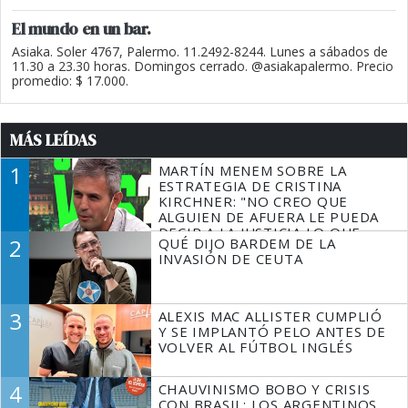
El mundo en un bar.
Asiaka. Soler 4767, Palermo. 11.2492-8244. Lunes a sábados de
11.30 a 23.30 horas. Domingos cerrado. @asiakapalermo. Precio
promedio: $ 17.000.
MÁS LEÍDAS
1
MARTÍN MENEM SOBRE LA
ESTRATEGIA DE CRISTINA
KIRCHNER: "NO CREO QUE
ALGUIEN DE AFUERA LE PUEDA
DECIR A LA JUSTICIA LO QUE
2
QUÉ DIJO BARDEM DE LA
TIENE QUE HACER"
INVASIÓN DE CEUTA
3
ALEXIS MAC ALLISTER CUMPLIÓ
Y SE IMPLANTÓ PELO ANTES DE
VOLVER AL FÚTBOL INGLÉS
4
CHAUVINISMO BOBO Y CRISIS
CON BRASIL: LOS ARGENTINOS