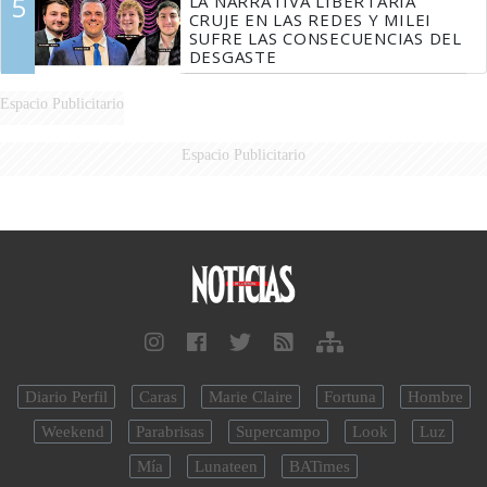
5
LA NARRATIVA LIBERTARIA
CRUJE EN LAS REDES Y MILEI
SUFRE LAS CONSECUENCIAS DEL
DESGASTE
Espacio Publicitario
Espacio Publicitario
Diario Perfil
Caras
Marie Claire
Fortuna
Hombre
Weekend
Parabrisas
Supercampo
Look
Luz
Mía
Lunateen
BATimes