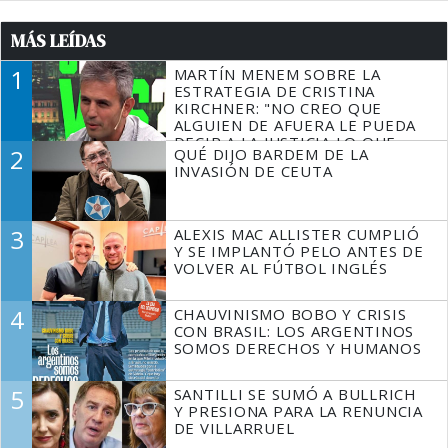
MÁS LEÍDAS
1
MARTÍN MENEM SOBRE LA
ESTRATEGIA DE CRISTINA
KIRCHNER: "NO CREO QUE
ALGUIEN DE AFUERA LE PUEDA
DECIR A LA JUSTICIA LO QUE
2
QUÉ DIJO BARDEM DE LA
TIENE QUE HACER"
INVASIÓN DE CEUTA
3
ALEXIS MAC ALLISTER CUMPLIÓ
Y SE IMPLANTÓ PELO ANTES DE
VOLVER AL FÚTBOL INGLÉS
4
CHAUVINISMO BOBO Y CRISIS
CON BRASIL: LOS ARGENTINOS
SOMOS DERECHOS Y HUMANOS
5
SANTILLI SE SUMÓ A BULLRICH
Y PRESIONA PARA LA RENUNCIA
DE VILLARRUEL