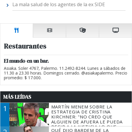
La mala salud de los agentes de la ex SIDE
Restaurantes
El mundo en un bar.
Asiaka. Soler 4767, Palermo. 11.2492-8244. Lunes a sábados de
11.30 a 23.30 horas. Domingos cerrado. @asiakapalermo. Precio
promedio: $ 17.000.
MÁS LEÍDAS
1
MARTÍN MENEM SOBRE LA
ESTRATEGIA DE CRISTINA
KIRCHNER: "NO CREO QUE
ALGUIEN DE AFUERA LE PUEDA
DECIR A LA JUSTICIA LO QUE
2
QUÉ DIJO BARDEM DE LA
TIENE QUE HACER"