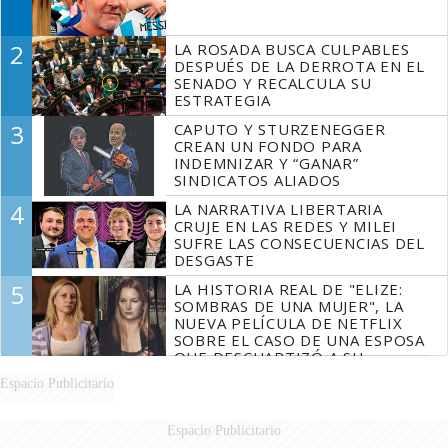
2
LA ROSADA BUSCA CULPABLES
DESPUÉS DE LA DERROTA EN EL
SENADO Y RECALCULA SU
ESTRATEGIA
3
CAPUTO Y STURZENEGGER
CREAN UN FONDO PARA
INDEMNIZAR Y “GANAR”
SINDICATOS ALIADOS
4
LA NARRATIVA LIBERTARIA
CRUJE EN LAS REDES Y MILEI
SUFRE LAS CONSECUENCIAS DEL
DESGASTE
5
LA HISTORIA REAL DE "ELIZE:
SOMBRAS DE UNA MUJER", LA
NUEVA PELÍCULA DE NETFLIX
SOBRE EL CASO DE UNA ESPOSA
QUE DESCUARTIZÓ A SU
MARIDO
Espacio Publicitario
Espacio Publicitario