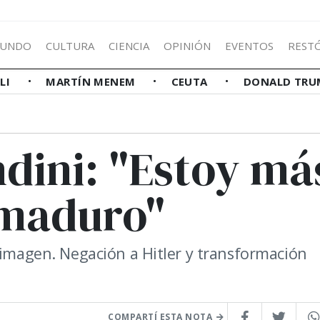
UNDO
CULTURA
CIENCIA
OPINIÓN
EVENTOS
REST
LLI
MARTÍN MENEM
CEUTA
DONALD TRU
dini: "Estoy má
 maduro"
 imagen. Negación a Hitler y transformación
COMPARTÍ ESTA NOTA