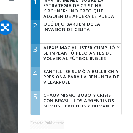
1
MARTÍN MENEM SOBRE LA
ESTRATEGIA DE CRISTINA
KIRCHNER: "NO CREO QUE
ALGUIEN DE AFUERA LE PUEDA
DECIR A LA JUSTICIA LO QUE
2
QUÉ DIJO BARDEM DE LA
TIENE QUE HACER"
INVASIÓN DE CEUTA
3
ALEXIS MAC ALLISTER CUMPLIÓ Y
SE IMPLANTÓ PELO ANTES DE
VOLVER AL FÚTBOL INGLÉS
4
SANTILLI SE SUMÓ A BULLRICH Y
PRESIONA PARA LA RENUNCIA DE
VILLARRUEL
5
CHAUVINISMO BOBO Y CRISIS
CON BRASIL: LOS ARGENTINOS
SOMOS DERECHOS Y HUMANOS
Espacio Publicitario