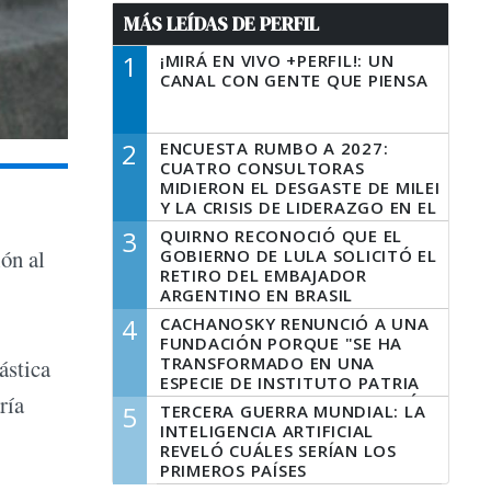
MÁS LEÍDAS DE PERFIL
1
¡MIRÁ EN VIVO +PERFIL!: UN
CANAL CON GENTE QUE PIENSA
2
ENCUESTA RUMBO A 2027:
CUATRO CONSULTORAS
MIDIERON EL DESGASTE DE MILEI
Y LA CRISIS DE LIDERAZGO EN EL
PERONISMO
3
QUIRNO RECONOCIÓ QUE EL
ión al
GOBIERNO DE LULA SOLICITÓ EL
RETIRO DEL EMBAJADOR
ARGENTINO EN BRASIL
4
CACHANOSKY RENUNCIÓ A UNA
FUNDACIÓN PORQUE "SE HA
TRANSFORMADO EN UNA
ástica
ESPECIE DE INSTITUTO PATRIA
ría
INCONDICIONAL DE LA GESTIÓN
5
TERCERA GUERRA MUNDIAL: LA
DE MILEI"
INTELIGENCIA ARTIFICIAL
REVELÓ CUÁLES SERÍAN LOS
PRIMEROS PAÍSES
LATINOAMERICANOS EN SER