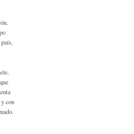
rón.
ipo
 país,
ele.
 que
uenta
 y con
rmado.