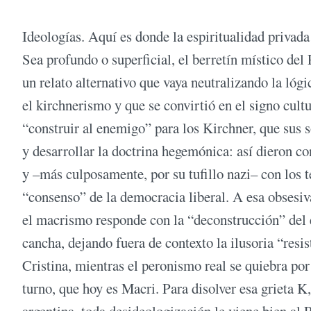
Ideologías. Aquí es donde la espiritualidad privad
Sea profundo o superficial, el berretín místico del 
un relato alternativo que vaya neutralizando la lóg
el kirchnerismo y que se convirtió en el signo cult
“construir al enemigo” para los Kirchner, que sus s
y desarrollar la doctrina hegemónica: así dieron c
y –más culposamente, por su tufillo nazi– con los 
“consenso” de la democracia liberal. A esa obsesiv
el macrismo responde con la “deconstrucción” del 
cancha, dejando fuera de contexto la ilusoria “resi
Cristina, mientras el peronismo real se quiebra por
turno, que hoy es Macri. Para disolver esa grieta K
argentina, toda desideologización le viene bien al