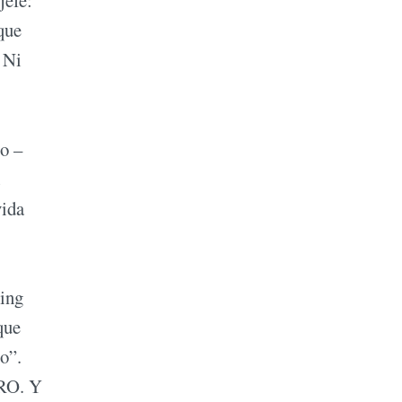
que
 Ni
o –
vida
King
que
o”.
PRO. Y