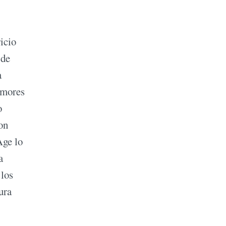
icio
 de
a
emores
o
on
Age lo
a
 los
ura