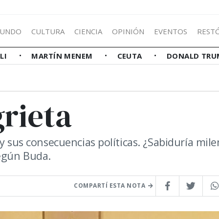
UNDO
CULTURA
CIENCIA
OPINIÓN
EVENTOS
REST
LLI
MARTÍN MENEM
CEUTA
DONALD TRU
grieta
y sus consecuencias políticas. ¿Sabiduría mile
egún Buda.
COMPARTÍ ESTA NOTA