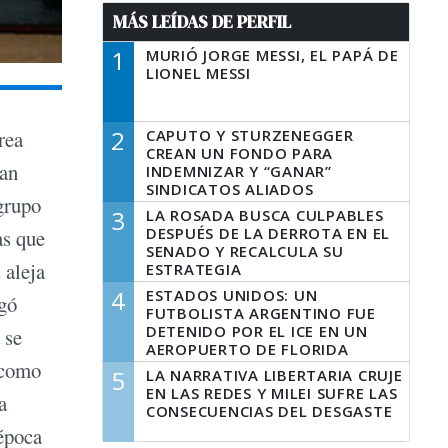
MÁS LEÍDAS DE PERFIL
1
MURIÓ JORGE MESSI, EL PAPÁ DE
LIONEL MESSI
2
CAPUTO Y STURZENEGGER
rea
CREAN UN FONDO PARA
man
INDEMNIZAR Y “GANAR”
SINDICATOS ALIADOS
grupo
3
LA ROSADA BUSCA CULPABLES
DESPUÉS DE LA DERROTA EN EL
as que
SENADO Y RECALCULA SU
 aleja
ESTRATEGIA
4
ESTADOS UNIDOS: UN
rgó
FUTBOLISTA ARGENTINO FUE
DETENIDO POR EL ICE EN UN
 se
AEROPUERTO DE FLORIDA
 como
5
LA NARRATIVA LIBERTARIA CRUJE
EN LAS REDES Y MILEI SUFRE LAS
a
CONSECUENCIAS DEL DESGASTE
 época