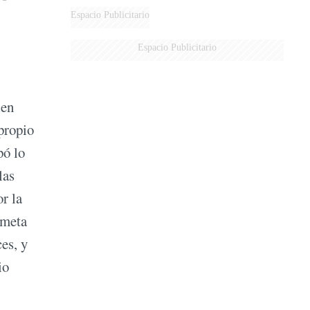
Espacio Publicitario
Espacio Publicitario
ien
 propio
pó lo
las
r la
ometa
ces, y
io