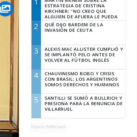
1
MARTÍN MENEM SOBRE LA
ESTRATEGIA DE CRISTINA
KIRCHNER: "NO CREO QUE
ALGUIEN DE AFUERA LE PUEDA
DECIR A LA JUSTICIA LO QUE
2
QUÉ DIJO BARDEM DE LA
TIENE QUE HACER"
INVASIÓN DE CEUTA
3
ALEXIS MAC ALLISTER CUMPLIÓ Y
SE IMPLANTÓ PELO ANTES DE
VOLVER AL FÚTBOL INGLÉS
4
CHAUVINISMO BOBO Y CRISIS
CON BRASIL: LOS ARGENTINOS
SOMOS DERECHOS Y HUMANOS
5
SANTILLI SE SUMÓ A BULLRICH Y
PRESIONA PARA LA RENUNCIA DE
VILLARRUEL
Espacio Publicitario