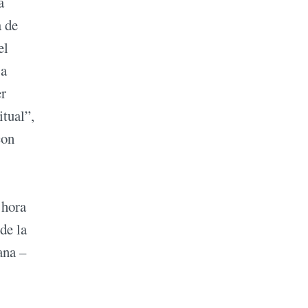
a
a de
el
 a
er
tual”,
con
 hora
de la
ana –