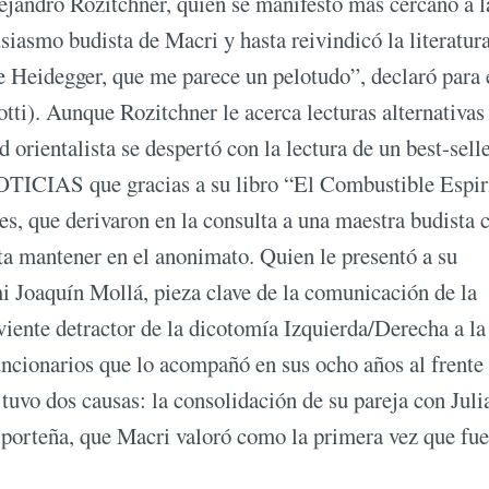
ejandro Rozitchner, quien se manifestó más cercano a l
usiasmo budista de Macri y hasta reivindicó la literatur
Heidegger, que me parece un pelotudo”, declaró para 
). Aunque Rozitchner le acerca lecturas alternativas
d orientalista se despertó con la lectura de un best-sell
NOTICIAS que gracias a su libro “El Combustible Espiri
les, que derivaron en la consulta a una maestra budista 
ta mantener en el anonimato. Quien le presentó a su
i Joaquín Mollá, pieza clave de la comunicación de la
ente detractor de la dicotomía Izquierda/Derecha a la
uncionarios que lo acompañó en sus ocho años al frente 
tuvo dos causas: la consolidación de su pareja con Juli
ón porteña, que Macri valoró como la primera vez que fue