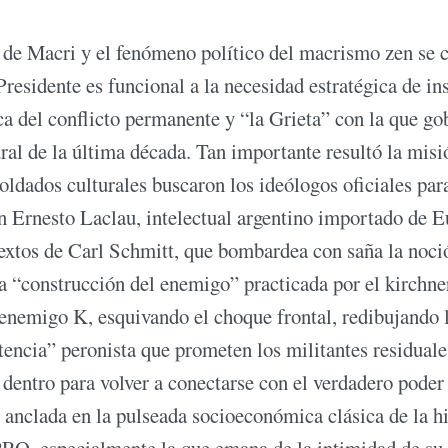
a de Macri y el fenómeno político del macrismo zen se 
Presidente es funcional a la necesidad estratégica de in
ica del conflicto permanente y “la Grieta” con la que g
ural de la última década. Tan importante resultó la misi
oldados culturales buscaron los ideólogos oficiales para
on Ernesto Laclau, intelectual argentino importado de E
textos de Carl Schmitt, que bombardea con saña la noci
a “construcción del enemigo” practicada por el kirchn
enemigo K, esquivando el choque frontal, redibujando 
stencia” peronista que prometen los militantes residuale
 dentro para volver a conectarse con el verdadero poder
, anclada en la pulseada socioeconómica clásica de la hi
 PRO, especialmente la que emana de la intimidad de su 