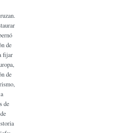
cruzan.
staurar
obernó
ón de
 fijar
uropa,
ón de
erismo,
la
s de
 de
storia
jefe: