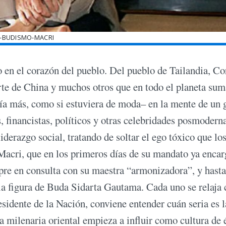
0-BUDISMO-MACRI
 en el corazón del pueblo. Del pueblo de Tailandia, Co
rte de China y muchos otros que en todo el planeta su
día más, como si estuviera de moda– en la mente de un 
, financistas, políticos y otras celebridades posmodern
iderazgo social, tratando de soltar el ego tóxico que los
Macri, que en los primeros días de su mandato ya enca
mpre en consulta con su maestra “armonizadora”, y hasta
 la figura de Buda Sidarta Gautama. Cada uno se relaja
sidente de la Nación, conviene entender cuán seria es l
ría milenaria oriental empieza a influir como cultura de