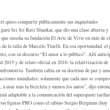
cri quiso compartir públicamente sus inquietudes
l gurú Sri Sri Ravi Shankar, que dio una clase abierta y
a que enseña su fundación El Arte de Vivir en más de c
s de la talla de Marcelo Tinelli. En esa oportunidad, el
ro, con su discurso “El amor a lo público”. Allí antici
 2015 y de relato oficial en 2016: la relativización de 
confrontativa. También cabía en su doctrina de paz y amo
s acciones mundiales: solamente que cada uno se compr
a, a usar más la bicicleta y menos los autos”, dijo enton
nú adaptable a la comunicación del superajuste tarifar
ñaron figuras PRO como el rabino Sergio Bergman (hoy