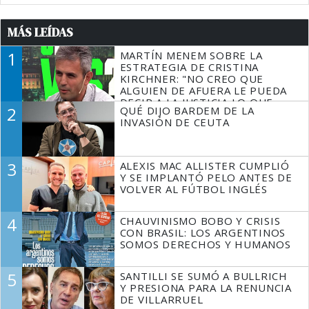
MÁS LEÍDAS
1
MARTÍN MENEM SOBRE LA
ESTRATEGIA DE CRISTINA
KIRCHNER: "NO CREO QUE
ALGUIEN DE AFUERA LE PUEDA
DECIR A LA JUSTICIA LO QUE
2
QUÉ DIJO BARDEM DE LA
TIENE QUE HACER"
INVASIÓN DE CEUTA
3
ALEXIS MAC ALLISTER CUMPLIÓ
Y SE IMPLANTÓ PELO ANTES DE
VOLVER AL FÚTBOL INGLÉS
4
CHAUVINISMO BOBO Y CRISIS
CON BRASIL: LOS ARGENTINOS
SOMOS DERECHOS Y HUMANOS
5
SANTILLI SE SUMÓ A BULLRICH
Y PRESIONA PARA LA RENUNCIA
DE VILLARRUEL