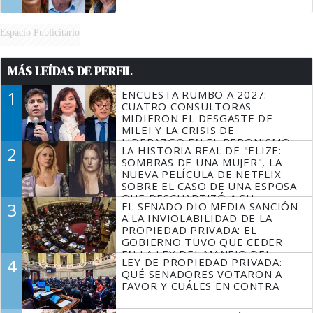
Espacio Publicitario
MÁS LEÍDAS DE PERFIL
1
ENCUESTA RUMBO A 2027:
CUATRO CONSULTORAS
MIDIERON EL DESGASTE DE
MILEI Y LA CRISIS DE
LIDERAZGO EN EL PERONISMO
2
LA HISTORIA REAL DE "ELIZE:
SOMBRAS DE UNA MUJER", LA
NUEVA PELÍCULA DE NETFLIX
SOBRE EL CASO DE UNA ESPOSA
QUE DESCUARTIZÓ A SU
3
EL SENADO DIO MEDIA SANCIÓN
MARIDO
A LA INVIOLABILIDAD DE LA
PROPIEDAD PRIVADA: EL
GOBIERNO TUVO QUE CEDER
EN LA LEY DEL MANEJO DEL
4
LEY DE PROPIEDAD PRIVADA:
FUEGO
QUÉ SENADORES VOTARON A
FAVOR Y CUÁLES EN CONTRA