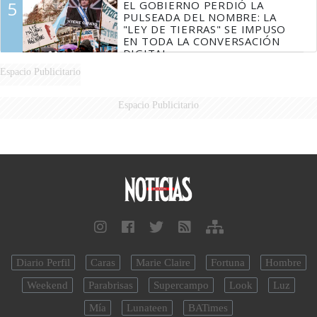
5
EL GOBIERNO PERDIÓ LA
PULSEADA DEL NOMBRE: LA
"LEY DE TIERRAS" SE IMPUSO
EN TODA LA CONVERSACIÓN
DIGITAL
Espacio Publicitario
Espacio Publicitario
Diario Perfil
Caras
Marie Claire
Fortuna
Hombre
Weekend
Parabrisas
Supercampo
Look
Luz
Mía
Lunateen
BATimes