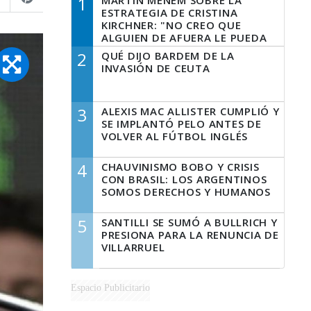
1
MARTÍN MENEM SOBRE LA
ESTRATEGIA DE CRISTINA
KIRCHNER: "NO CREO QUE
ALGUIEN DE AFUERA LE PUEDA
DECIR A LA JUSTICIA LO QUE
2
QUÉ DIJO BARDEM DE LA
TIENE QUE HACER"
INVASIÓN DE CEUTA
3
ALEXIS MAC ALLISTER CUMPLIÓ Y
SE IMPLANTÓ PELO ANTES DE
VOLVER AL FÚTBOL INGLÉS
4
CHAUVINISMO BOBO Y CRISIS
CON BRASIL: LOS ARGENTINOS
SOMOS DERECHOS Y HUMANOS
5
SANTILLI SE SUMÓ A BULLRICH Y
PRESIONA PARA LA RENUNCIA DE
VILLARRUEL
Espacio Publicitario