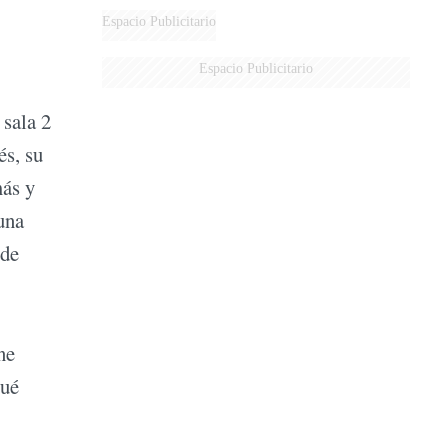
Espacio Publicitario
Espacio Publicitario
 sala 2
és, su
más y
una
 de
ne
Qué