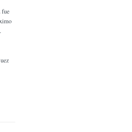
 fue
áximo
.
juez