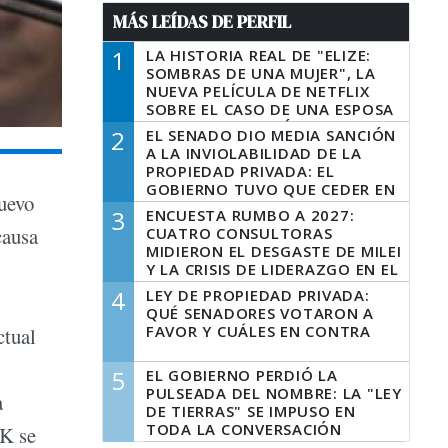
MÁS LEÍDAS DE PERFIL
1
LA HISTORIA REAL DE "ELIZE:
SOMBRAS DE UNA MUJER", LA
NUEVA PELÍCULA DE NETFLIX
SOBRE EL CASO DE UNA ESPOSA
QUE DESCUARTIZÓ A SU
2
EL SENADO DIO MEDIA SANCIÓN
MARIDO
A LA INVIOLABILIDAD DE LA
PROPIEDAD PRIVADA: EL
GOBIERNO TUVO QUE CEDER EN
nuevo
LA LEY DEL MANEJO DEL FUEGO
3
ENCUESTA RUMBO A 2027:
causa
CUATRO CONSULTORAS
MIDIERON EL DESGASTE DE MILEI
Y LA CRISIS DE LIDERAZGO EN EL
PERONISMO
4
LEY DE PROPIEDAD PRIVADA:
QUÉ SENADORES VOTARON A
FAVOR Y CUÁLES EN CONTRA
ctual
5
EL GOBIERNO PERDIÓ LA
PULSEADA DEL NOMBRE: LA "LEY
a
DE TIERRAS" SE IMPUSO EN
TODA LA CONVERSACIÓN
FK se
DIGITAL