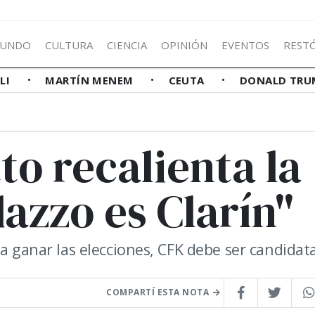
UNDO
CULTURA
CIENCIA
OPINIÓN
EVENTOS
REST
LLI
MARTÍN MENEM
CEUTA
DONALD TRU
to recalienta la
azzo es Clarín"
a ganar las elecciones, CFK debe ser candidata
COMPARTÍ ESTA NOTA