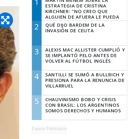
1
MARTÍN MENEM SOBRE LA
ESTRATEGIA DE CRISTINA
KIRCHNER: "NO CREO QUE
ALGUIEN DE AFUERA LE PUEDA
DECIR A LA JUSTICIA LO QUE
2
QUÉ DIJO BARDEM DE LA
TIENE QUE HACER"
INVASIÓN DE CEUTA
3
ALEXIS MAC ALLISTER CUMPLIÓ Y
SE IMPLANTÓ PELO ANTES DE
VOLVER AL FÚTBOL INGLÉS
4
SANTILLI SE SUMÓ A BULLRICH Y
PRESIONA PARA LA RENUNCIA DE
VILLARRUEL
5
CHAUVINISMO BOBO Y CRISIS
CON BRASIL: LOS ARGENTINOS
SOMOS DERECHOS Y HUMANOS
Espacio Publicitario