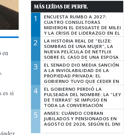
MÁS LEÍDAS DE PERFIL
1
ENCUESTA RUMBO A 2027:
CUATRO CONSULTORAS
MIDIERON EL DESGASTE DE MILEI
Y LA CRISIS DE LIDERAZGO EN EL
PERONISMO
2
LA HISTORIA REAL DE "ELIZE:
SOMBRAS DE UNA MUJER", LA
NUEVA PELÍCULA DE NETFLIX
ó en
SOBRE EL CASO DE UNA ESPOSA
QUE DESCUARTIZÓ A SU
3
EL SENADO DIO MEDIA SANCIÓN
MARIDO
A LA INVIOLABILIDAD DE LA
.
PROPIEDAD PRIVADA: EL
GOBIERNO TUVO QUE CEDER EN
LA LEY DEL MANEJO DEL FUEGO
4
EL GOBIERNO PERDIÓ LA
 es si
PULSEADA DEL NOMBRE: LA "LEY
DE TIERRAS" SE IMPUSO EN
TODA LA CONVERSACIÓN
DIGITAL
5
ANSES: CUÁNDO COBRAN
JUBILADOS Y PENSIONADOS EN
AGOSTO DE 2026, SEGÚN EL DNI
nández