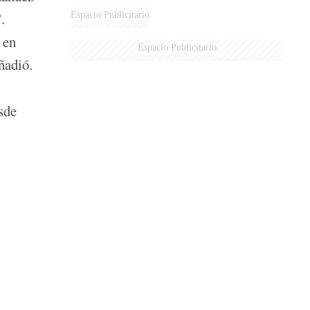
.
Espacio Publicitario
 en
Espacio Publicitario
ñadió.
sde