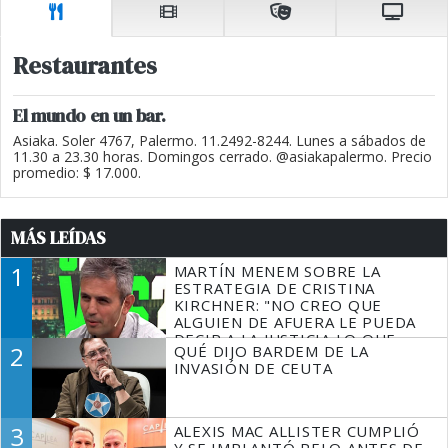
Restaurantes
El mundo en un bar.
Asiaka. Soler 4767, Palermo. 11.2492-8244. Lunes a sábados de
11.30 a 23.30 horas. Domingos cerrado. @asiakapalermo. Precio
promedio: $ 17.000.
MÁS LEÍDAS
1
MARTÍN MENEM SOBRE LA
ESTRATEGIA DE CRISTINA
KIRCHNER: "NO CREO QUE
ALGUIEN DE AFUERA LE PUEDA
DECIR A LA JUSTICIA LO QUE
2
QUÉ DIJO BARDEM DE LA
TIENE QUE HACER"
INVASIÓN DE CEUTA
3
ALEXIS MAC ALLISTER CUMPLIÓ