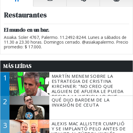
Restaurantes
El mundo en un bar.
Asiaka. Soler 4767, Palermo. 11.2492-8244. Lunes a sábados de
11.30 a 23.30 horas. Domingos cerrado. @asiakapalermo. Precio
promedio: $ 17.000.
MÁS LEÍDAS
1
MARTÍN MENEM SOBRE LA
ESTRATEGIA DE CRISTINA
KIRCHNER: "NO CREO QUE
ALGUIEN DE AFUERA LE PUEDA
DECIR A LA JUSTICIA LO QUE
2
QUÉ DIJO BARDEM DE LA
TIENE QUE HACER"
INVASIÓN DE CEUTA
3
ALEXIS MAC ALLISTER CUMPLIÓ
Y SE IMPLANTÓ PELO ANTES DE