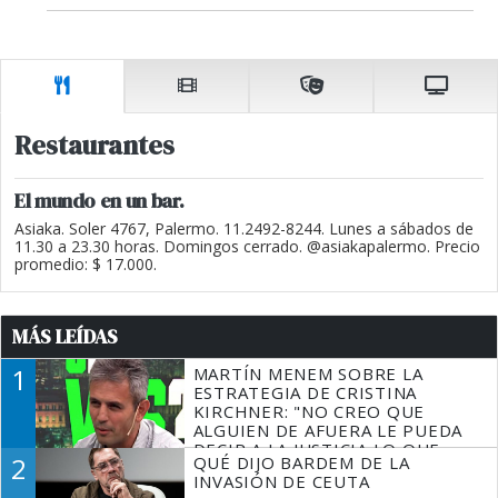
Restaurantes
El mundo en un bar.
Asiaka. Soler 4767, Palermo. 11.2492-8244. Lunes a sábados de
11.30 a 23.30 horas. Domingos cerrado. @asiakapalermo. Precio
promedio: $ 17.000.
MÁS LEÍDAS
1
MARTÍN MENEM SOBRE LA
ESTRATEGIA DE CRISTINA
KIRCHNER: "NO CREO QUE
ALGUIEN DE AFUERA LE PUEDA
DECIR A LA JUSTICIA LO QUE
2
QUÉ DIJO BARDEM DE LA
TIENE QUE HACER"
INVASIÓN DE CEUTA