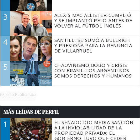
3
ALEXIS MAC ALLISTER CUMPLIÓ
Y SE IMPLANTÓ PELO ANTES DE
VOLVER AL FÚTBOL INGLÉS
4
SANTILLI SE SUMÓ A BULLRICH
Y PRESIONA PARA LA RENUNCIA
DE VILLARRUEL
5
CHAUVINISMO BOBO Y CRISIS
CON BRASIL: LOS ARGENTINOS
SOMOS DERECHOS Y HUMANOS
Espacio Publicitario
MÁS LEÍDAS DE PERFIL
1
EL SENADO DIO MEDIA SANCIÓN
A LA INVIOLABILIDAD DE LA
PROPIEDAD PRIVADA: EL
GOBIERNO TUVO QUE CEDER