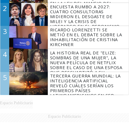
EN LA LEY DEL MANEJO DEL
2
ENCUESTA RUMBO A 2027:
FUEGO
CUATRO CONSULTORAS
MIDIERON EL DESGASTE DE
MILEI Y LA CRISIS DE
LIDERAZGO EN EL PERONISMO
3
RICARDO LORENZETTI SE
METIÓ EN EL DEBATE SOBRE LA
INHABILITACIÓN DE CRISTINA
KIRCHNER
4
LA HISTORIA REAL DE "ELIZE:
SOMBRAS DE UNA MUJER", LA
NUEVA PELÍCULA DE NETFLIX
SOBRE EL CASO DE UNA ESPOSA
QUE DESCUARTIZÓ A SU
5
TERCERA GUERRA MUNDIAL: LA
MARIDO
INTELIGENCIA ARTIFICIAL
REVELÓ CUÁLES SERÍAN LOS
PRIMEROS PAÍSES
LATINOAMERICANOS EN SER
DERROTADOS
Espacio Publicitario
Espacio Publicitario