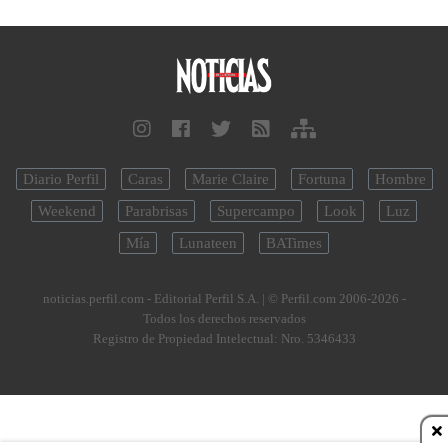
Diario Perfil
Caras
Marie Claire
Fortuna
Hombre
Weekend
Parabrisas
Supercampo
Look
Luz
Mía
Lunateen
BATimes
noticias.perfil.com - Editorial Perfil S.A.
| © Perfil.com 2006-2026 -
Todos los derechos reservados
Registro de Propiedad Intelectual: Nro. 5346433