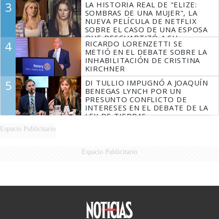
3
LA HISTORIA REAL DE "ELIZE:
DERROTADOS
SOMBRAS DE UNA MUJER", LA
NUEVA PELÍCULA DE NETFLIX
SOBRE EL CASO DE UNA ESPOSA
QUE DESCUARTIZÓ A SU
4
RICARDO LORENZETTI SE
MARIDO
METIÓ EN EL DEBATE SOBRE LA
INHABILITACIÓN DE CRISTINA
KIRCHNER
5
DI TULLIO IMPUGNÓ A JOAQUÍN
BENEGAS LYNCH POR UN
PRESUNTO CONFLICTO DE
INTERESES EN EL DEBATE DE LA
LEY DE TIERRAS
Espacio Publicitario
Espacio Publicitario