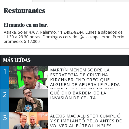
Restaurantes
El mundo en un bar.
Asiaka. Soler 4767, Palermo. 11.2492-8244. Lunes a sábados de
11.30 a 23.30 horas. Domingos cerrado. @asiakapalermo. Precio
promedio: $ 17.000.
MÁS LEÍDAS
1
MARTÍN MENEM SOBRE LA
ESTRATEGIA DE CRISTINA
KIRCHNER: "NO CREO QUE
ALGUIEN DE AFUERA LE PUEDA
DECIR A LA JUSTICIA LO QUE
2
QUÉ DIJO BARDEM DE LA
TIENE QUE HACER"
INVASIÓN DE CEUTA
3
ALEXIS MAC ALLISTER CUMPLIÓ
Y SE IMPLANTÓ PELO ANTES DE
VOLVER AL FÚTBOL INGLÉS