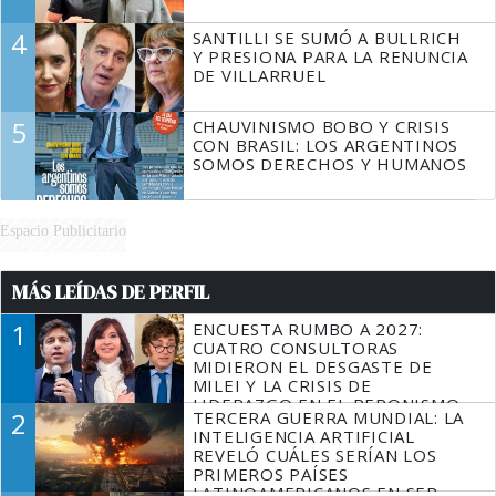
4
SANTILLI SE SUMÓ A BULLRICH
Y PRESIONA PARA LA RENUNCIA
DE VILLARRUEL
5
CHAUVINISMO BOBO Y CRISIS
CON BRASIL: LOS ARGENTINOS
SOMOS DERECHOS Y HUMANOS
Espacio Publicitario
MÁS LEÍDAS DE PERFIL
1
ENCUESTA RUMBO A 2027:
CUATRO CONSULTORAS
MIDIERON EL DESGASTE DE
MILEI Y LA CRISIS DE
LIDERAZGO EN EL PERONISMO
2
TERCERA GUERRA MUNDIAL: LA
INTELIGENCIA ARTIFICIAL
REVELÓ CUÁLES SERÍAN LOS
PRIMEROS PAÍSES
LATINOAMERICANOS EN SER