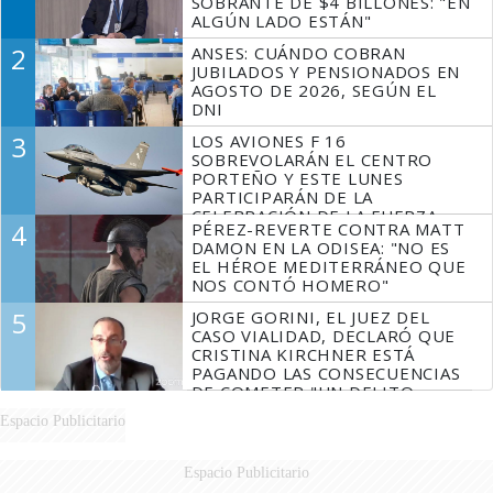
SOBRANTE DE $4 BILLONES: "EN
ALGÚN LADO ESTÁN"
2
ANSES: CUÁNDO COBRAN
JUBILADOS Y PENSIONADOS EN
AGOSTO DE 2026, SEGÚN EL
DNI
3
LOS AVIONES F 16
SOBREVOLARÁN EL CENTRO
PORTEÑO Y ESTE LUNES
PARTICIPARÁN DE LA
CELEBRACIÓN DE LA FUERZA
4
PÉREZ-REVERTE CONTRA MATT
AÉREA
DAMON EN LA ODISEA: "NO ES
EL HÉROE MEDITERRÁNEO QUE
NOS CONTÓ HOMERO"
5
JORGE GORINI, EL JUEZ DEL
CASO VIALIDAD, DECLARÓ QUE
CRISTINA KIRCHNER ESTÁ
PAGANDO LAS CONSECUENCIAS
DE COMETER "UN DELITO
COMPROBADO"
Espacio Publicitario
Espacio Publicitario