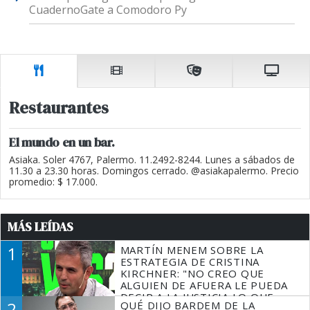
CuadernoGate a Comodoro Py
Restaurantes
El mundo en un bar.
Asiaka. Soler 4767, Palermo. 11.2492-8244. Lunes a sábados de
11.30 a 23.30 horas. Domingos cerrado. @asiakapalermo. Precio
promedio: $ 17.000.
MÁS LEÍDAS
1
MARTÍN MENEM SOBRE LA
ESTRATEGIA DE CRISTINA
KIRCHNER: "NO CREO QUE
ALGUIEN DE AFUERA LE PUEDA
DECIR A LA JUSTICIA LO QUE
2
QUÉ DIJO BARDEM DE LA
TIENE QUE HACER"