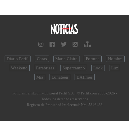
Diario Perfil
Caras
Marie Claire
Fortuna
Hombre
Weekend
Parabrisas
Supercampo
Look
Luz
Mía
Lunateen
BATimes
noticias.perfil.com - Editorial Perfil S.A.
| © Perfil.com 2006-2026 -
Todos los derechos reservados
Registro de Propiedad Intelectual: Nro. 5346433