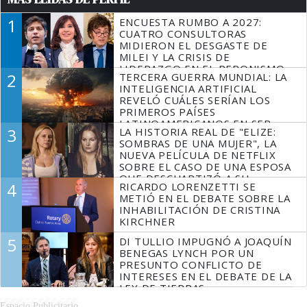
1
ENCUESTA RUMBO A 2027:
CUATRO CONSULTORAS
MIDIERON EL DESGASTE DE
MILEI Y LA CRISIS DE
LIDERAZGO EN EL PERONISMO
2
TERCERA GUERRA MUNDIAL: LA
INTELIGENCIA ARTIFICIAL
REVELÓ CUÁLES SERÍAN LOS
PRIMEROS PAÍSES
LATINOAMERICANOS EN SER
3
LA HISTORIA REAL DE "ELIZE:
DERROTADOS
SOMBRAS DE UNA MUJER", LA
NUEVA PELÍCULA DE NETFLIX
SOBRE EL CASO DE UNA ESPOSA
QUE DESCUARTIZÓ A SU
4
RICARDO LORENZETTI SE
MARIDO
METIÓ EN EL DEBATE SOBRE LA
INHABILITACIÓN DE CRISTINA
KIRCHNER
5
DI TULLIO IMPUGNÓ A JOAQUÍN
BENEGAS LYNCH POR UN
PRESUNTO CONFLICTO DE
INTERESES EN EL DEBATE DE LA
LEY DE TIERRAS
Espacio Publicitario