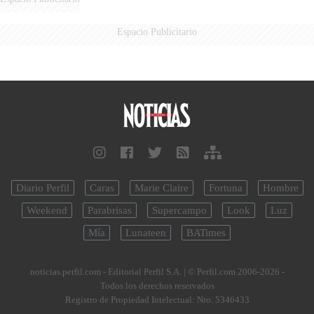
Espacio Publicitario
Diario Perfil
Caras
Marie Claire
Fortuna
Hombre
Weekend
Parabrisas
Supercampo
Look
Luz
Mía
Lunateen
BATimes
noticias.perfil.com - Editorial Perfil S.A.
| © Perfil.com 2006-2026 -
Todos los derechos reservados
Registro de Propiedad Intelectual: Nro. 5346433