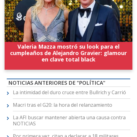
Valeria Mazza mostró su look para el
cumpleaños de Alejandro Gravier: glamour
en clave total black
NOTICIAS ANTERIORES DE "POLÍTICA"
La intimidad del duro cruce entre Bullrich y Carrió
Macri tras el G20: la hora del relanzamiento
La AFI buscar mantener abierta una causa contra
NOTICIAS
Por primera vez, citan a declarar a 18 militares