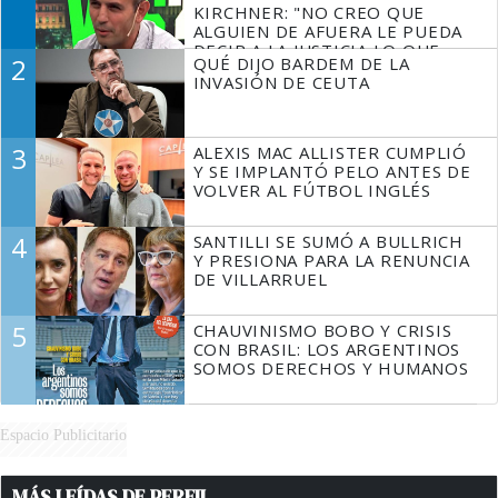
KIRCHNER: "NO CREO QUE
ALGUIEN DE AFUERA LE PUEDA
DECIR A LA JUSTICIA LO QUE
2
QUÉ DIJO BARDEM DE LA
TIENE QUE HACER"
INVASIÓN DE CEUTA
3
ALEXIS MAC ALLISTER CUMPLIÓ
Y SE IMPLANTÓ PELO ANTES DE
VOLVER AL FÚTBOL INGLÉS
4
SANTILLI SE SUMÓ A BULLRICH
Y PRESIONA PARA LA RENUNCIA
DE VILLARRUEL
5
CHAUVINISMO BOBO Y CRISIS
CON BRASIL: LOS ARGENTINOS
SOMOS DERECHOS Y HUMANOS
Espacio Publicitario
MÁS LEÍDAS DE PERFIL