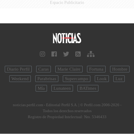
Espacio Publicitario
Diario Perfil
Caras
Marie Claire
Fortuna
Hombre
Weekend
Parabrisas
Supercampo
Look
Luz
Mía
Lunateen
BATimes
noticias.perfil.com - Editorial Perfil S.A.
| © Perfil.com 2006-2026 -
Todos los derechos reservados
Registro de Propiedad Intelectual: Nro. 5346433