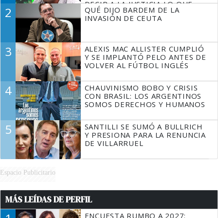
DECIR A LA JUSTICIA LO QUE
2
QUÉ DIJO BARDEM DE LA
TIENE QUE HACER"
INVASIÓN DE CEUTA
3
ALEXIS MAC ALLISTER CUMPLIÓ
Y SE IMPLANTÓ PELO ANTES DE
VOLVER AL FÚTBOL INGLÉS
4
CHAUVINISMO BOBO Y CRISIS
CON BRASIL: LOS ARGENTINOS
SOMOS DERECHOS Y HUMANOS
5
SANTILLI SE SUMÓ A BULLRICH
Y PRESIONA PARA LA RENUNCIA
DE VILLARRUEL
Espacio Publicitario
MÁS LEÍDAS DE PERFIL
ENCUESTA RUMBO A 2027: