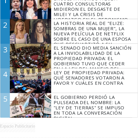
1
CUATRO CONSULTORAS
MIDIERON EL DESGASTE DE
MILEI Y LA CRISIS DE
LIDERAZGO EN EL PERONISMO
2
LA HISTORIA REAL DE "ELIZE:
SOMBRAS DE UNA MUJER", LA
NUEVA PELÍCULA DE NETFLIX
SOBRE EL CASO DE UNA ESPOSA
QUE DESCUARTIZÓ A SU
3
EL SENADO DIO MEDIA SANCIÓN
MARIDO
A LA INVIOLABILIDAD DE LA
PROPIEDAD PRIVADA: EL
GOBIERNO TUVO QUE CEDER
EN LA LEY DEL MANEJO DEL
4
LEY DE PROPIEDAD PRIVADA:
FUEGO
QUÉ SENADORES VOTARON A
FAVOR Y CUÁLES EN CONTRA
5
EL GOBIERNO PERDIÓ LA
PULSEADA DEL NOMBRE: LA
"LEY DE TIERRAS" SE IMPUSO
EN TODA LA CONVERSACIÓN
DIGITAL
Espacio Publicitario