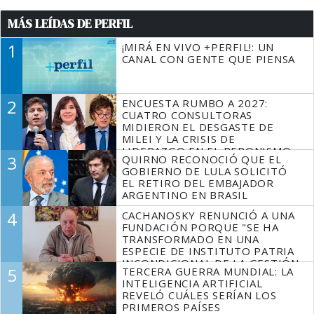
MÁS LEÍDAS DE PERFIL
1
¡MIRÁ EN VIVO +PERFIL!: UN
CANAL CON GENTE QUE PIENSA
2
ENCUESTA RUMBO A 2027:
CUATRO CONSULTORAS
MIDIERON EL DESGASTE DE
MILEI Y LA CRISIS DE
LIDERAZGO EN EL PERONISMO
3
QUIRNO RECONOCIÓ QUE EL
GOBIERNO DE LULA SOLICITÓ
EL RETIRO DEL EMBAJADOR
ARGENTINO EN BRASIL
4
CACHANOSKY RENUNCIÓ A UNA
FUNDACIÓN PORQUE "SE HA
TRANSFORMADO EN UNA
ESPECIE DE INSTITUTO PATRIA
INCONDICIONAL DE LA GESTIÓN
5
TERCERA GUERRA MUNDIAL: LA
DE MILEI"
INTELIGENCIA ARTIFICIAL
REVELÓ CUÁLES SERÍAN LOS
PRIMEROS PAÍSES