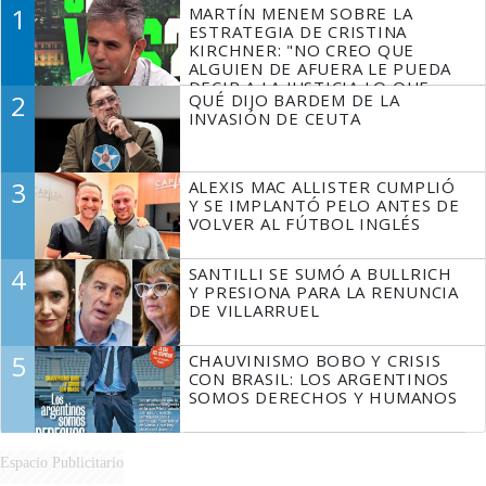
1
MARTÍN MENEM SOBRE LA
ESTRATEGIA DE CRISTINA
KIRCHNER: "NO CREO QUE
ALGUIEN DE AFUERA LE PUEDA
DECIR A LA JUSTICIA LO QUE
2
QUÉ DIJO BARDEM DE LA
TIENE QUE HACER"
INVASIÓN DE CEUTA
3
ALEXIS MAC ALLISTER CUMPLIÓ
Y SE IMPLANTÓ PELO ANTES DE
VOLVER AL FÚTBOL INGLÉS
4
SANTILLI SE SUMÓ A BULLRICH
Y PRESIONA PARA LA RENUNCIA
DE VILLARRUEL
5
CHAUVINISMO BOBO Y CRISIS
CON BRASIL: LOS ARGENTINOS
SOMOS DERECHOS Y HUMANOS
Espacio Publicitario