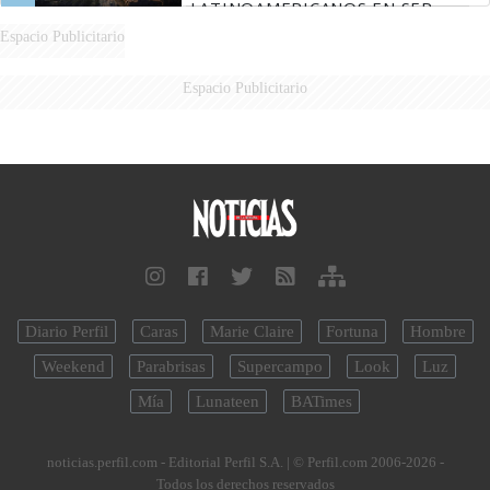
LATINOAMERICANOS EN SER
DERROTADOS
Espacio Publicitario
Espacio Publicitario
Diario Perfil
Caras
Marie Claire
Fortuna
Hombre
Weekend
Parabrisas
Supercampo
Look
Luz
Mía
Lunateen
BATimes
noticias.perfil.com - Editorial Perfil S.A.
| © Perfil.com 2006-2026 -
Todos los derechos reservados