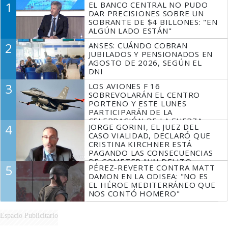
1
EL BANCO CENTRAL NO PUDO
DAR PRECISIONES SOBRE UN
SOBRANTE DE $4 BILLONES: "EN
ALGÚN LADO ESTÁN"
2
ANSES: CUÁNDO COBRAN
JUBILADOS Y PENSIONADOS EN
AGOSTO DE 2026, SEGÚN EL
DNI
3
LOS AVIONES F 16
SOBREVOLARÁN EL CENTRO
PORTEÑO Y ESTE LUNES
PARTICIPARÁN DE LA
CELEBRACIÓN DE LA FUERZA
4
JORGE GORINI, EL JUEZ DEL
AÉREA
CASO VIALIDAD, DECLARÓ QUE
CRISTINA KIRCHNER ESTÁ
PAGANDO LAS CONSECUENCIAS
DE COMETER "UN DELITO
5
PÉREZ-REVERTE CONTRA MATT
COMPROBADO"
DAMON EN LA ODISEA: "NO ES
EL HÉROE MEDITERRÁNEO QUE
NOS CONTÓ HOMERO"
Espacio Publicitario