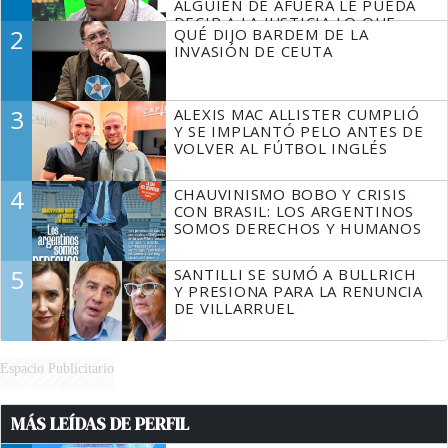
ALGUIEN DE AFUERA LE PUEDA
DECIR A LA JUSTICIA LO QUE
2
QUÉ DIJO BARDEM DE LA
TIENE QUE HACER"
INVASIÓN DE CEUTA
3
ALEXIS MAC ALLISTER CUMPLIÓ
Y SE IMPLANTÓ PELO ANTES DE
VOLVER AL FÚTBOL INGLÉS
4
CHAUVINISMO BOBO Y CRISIS
CON BRASIL: LOS ARGENTINOS
SOMOS DERECHOS Y HUMANOS
5
SANTILLI SE SUMÓ A BULLRICH
Y PRESIONA PARA LA RENUNCIA
DE VILLARRUEL
Espacio Publicitario
MÁS LEÍDAS DE PERFIL