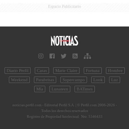
Espacio Publicitario
Diario Perfil
Caras
Marie Claire
Fortuna
Hombre
Weekend
Parabrisas
Supercampo
Look
Luz
Mía
Lunateen
BATimes
noticias.perfil.com - Editorial Perfil S.A.
| © Perfil.com 2006-2026 -
Todos los derechos reservados
Registro de Propiedad Intelectual: Nro. 5346433