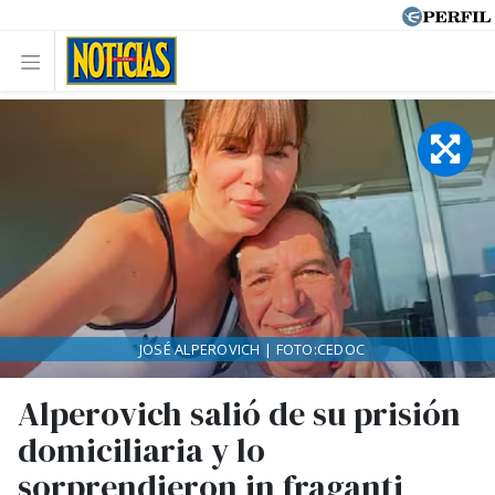
JOSÉ ALPEROVICH | FOTO:CEDOC
Alperovich salió de su prisión
domiciliaria y lo
sorprendieron in fraganti