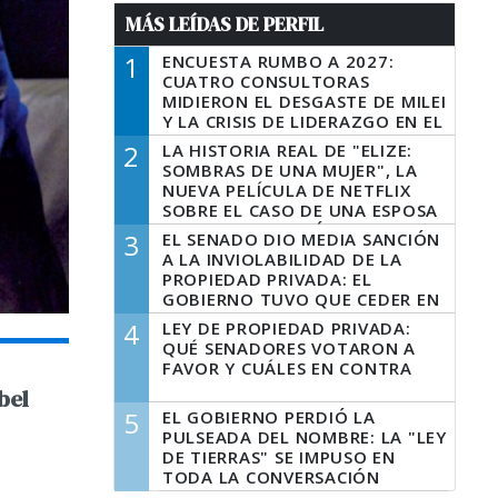
MÁS LEÍDAS DE PERFIL
1
ENCUESTA RUMBO A 2027:
CUATRO CONSULTORAS
MIDIERON EL DESGASTE DE MILEI
Y LA CRISIS DE LIDERAZGO EN EL
PERONISMO
2
LA HISTORIA REAL DE "ELIZE:
SOMBRAS DE UNA MUJER", LA
NUEVA PELÍCULA DE NETFLIX
SOBRE EL CASO DE UNA ESPOSA
QUE DESCUARTIZÓ A SU
3
EL SENADO DIO MEDIA SANCIÓN
MARIDO
A LA INVIOLABILIDAD DE LA
PROPIEDAD PRIVADA: EL
GOBIERNO TUVO QUE CEDER EN
LA LEY DEL MANEJO DEL FUEGO
4
LEY DE PROPIEDAD PRIVADA:
QUÉ SENADORES VOTARON A
FAVOR Y CUÁLES EN CONTRA
bel
5
EL GOBIERNO PERDIÓ LA
PULSEADA DEL NOMBRE: LA "LEY
DE TIERRAS" SE IMPUSO EN
TODA LA CONVERSACIÓN
DIGITAL