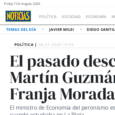
Friday 7 De August, 2026
POLÍTICA
SOCIEDAD
ECONOMÍA
M
TEMAS DEL DÍA
JAVIER MILEI
DIEGO SANTI
POLÍTICA |
08-01-2020 16:39
El pasado des
Martín Guzmán
Franja Morada
El ministro de Economía del peronismo est
cuando estudiaba en La Plata.