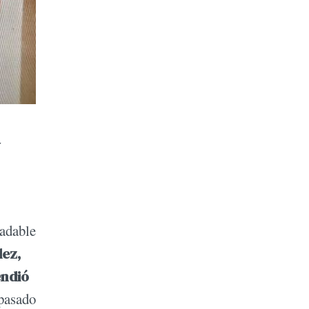
a
radable
dez,
endió
 pasado