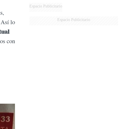
Espacio Publicitario
s,
Espacio Publicitario
 Así lo
tual
ios con