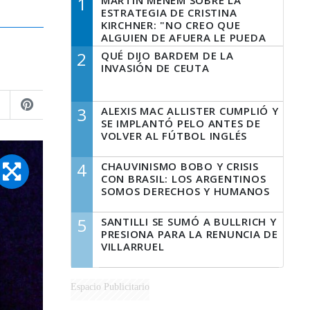
1
MARTÍN MENEM SOBRE LA
ESTRATEGIA DE CRISTINA
KIRCHNER: "NO CREO QUE
ALGUIEN DE AFUERA LE PUEDA
DECIR A LA JUSTICIA LO QUE
2
QUÉ DIJO BARDEM DE LA
TIENE QUE HACER"
INVASIÓN DE CEUTA
3
ALEXIS MAC ALLISTER CUMPLIÓ Y
SE IMPLANTÓ PELO ANTES DE
VOLVER AL FÚTBOL INGLÉS
4
CHAUVINISMO BOBO Y CRISIS
CON BRASIL: LOS ARGENTINOS
SOMOS DERECHOS Y HUMANOS
5
SANTILLI SE SUMÓ A BULLRICH Y
PRESIONA PARA LA RENUNCIA DE
VILLARRUEL
Espacio Publicitario