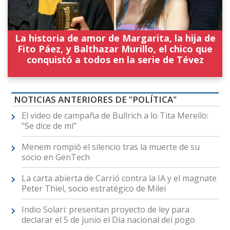
La historia de amor de Margarita, la hija de
Fito Páez, y Balthazar Murillo, el chico que
conquistó a todos en la serie de Tévez
NOTICIAS ANTERIORES DE "POLÍTICA"
El video de campaña de Bullrich a lo Tita Merello:
"Se dice de mí"
Menem rompió el silencio tras la muerte de su
socio en GenTech
La carta abierta de Carrió contra la IA y el magnate
Peter Thiel, socio estratégico de Milei
Indio Solari: presentan proyecto de ley para
declarar el 5 de junio el Día nacional del pogo