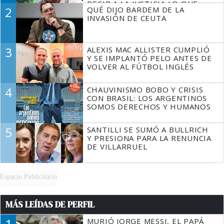
DECIR A LA JUSTICIA LO QUE
2
QUÉ DIJO BARDEM DE LA
TIENE QUE HACER"
INVASIÓN DE CEUTA
3
ALEXIS MAC ALLISTER CUMPLIÓ
Y SE IMPLANTÓ PELO ANTES DE
VOLVER AL FÚTBOL INGLÉS
4
CHAUVINISMO BOBO Y CRISIS
CON BRASIL: LOS ARGENTINOS
SOMOS DERECHOS Y HUMANOS
5
SANTILLI SE SUMÓ A BULLRICH
Y PRESIONA PARA LA RENUNCIA
DE VILLARRUEL
Espacio Publicitario
MÁS LEÍDAS DE PERFIL
1
MURIÓ JORGE MESSI, EL PAPÁ