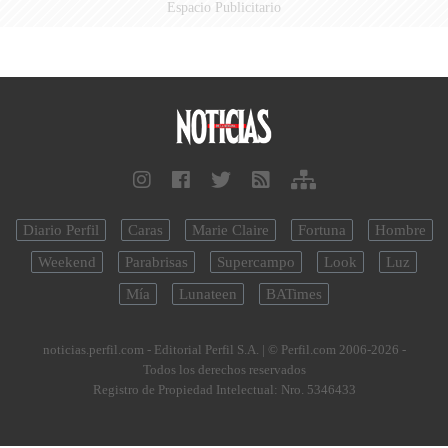
Espacio Publicitario
Diario Perfil
Caras
Marie Claire
Fortuna
Hombre
Weekend
Parabrisas
Supercampo
Look
Luz
Mía
Lunateen
BATimes
noticias.perfil.com - Editorial Perfil S.A.
| © Perfil.com 2006-2026 -
Todos los derechos reservados
Registro de Propiedad Intelectual: Nro. 5346433