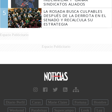
SINDICATOS ALIADOS
5
LA ROSADA BUSCA CULPABLES
DESPUÉS DE LA DERROTA EN EL
SENADO Y RECALCULA SU
ESTRATEGIA
Espacio Publicitario
Espacio Publicitario
Diario Perfil
Caras
Marie Claire
Fortuna
Hombre
Weekend
Parabrisas
Supercampo
Look
Luz