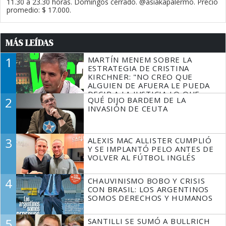
11.30 a 23.30 horas. Domingos cerrado. @asiakapalermo. Precio
promedio: $ 17.000.
MÁS LEÍDAS
1
MARTÍN MENEM SOBRE LA
ESTRATEGIA DE CRISTINA
KIRCHNER: "NO CREO QUE
ALGUIEN DE AFUERA LE PUEDA
DECIR A LA JUSTICIA LO QUE
2
QUÉ DIJO BARDEM DE LA
TIENE QUE HACER"
INVASIÓN DE CEUTA
3
ALEXIS MAC ALLISTER CUMPLIÓ
Y SE IMPLANTÓ PELO ANTES DE
VOLVER AL FÚTBOL INGLÉS
4
CHAUVINISMO BOBO Y CRISIS
CON BRASIL: LOS ARGENTINOS
SOMOS DERECHOS Y HUMANOS
5
SANTILLI SE SUMÓ A BULLRICH