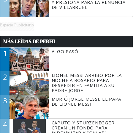
Y PRESIONA PARA LA RENUNCIA
DE VILLARRUEL
Espacio Publicitario
MÁS LEÍDAS DE PERFIL
1
ALGO PASÓ
2
LIONEL MESSI ARRIBÓ POR LA
NOCHE A ROSARIO PARA
DESPEDIR EN FAMILIA A SU
PADRE JORGE
3
MURIÓ JORGE MESSI, EL PAPÁ
DE LIONEL MESSI
4
CAPUTO Y STURZENEGGER
CREAN UN FONDO PARA
INDEMNIZAR Y “GANAR”