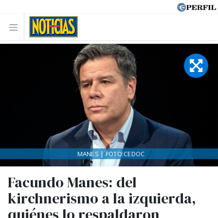
MANES | FOTO:CEDOC
Facundo Manes: del
kirchnerismo a la izquierda,
quiénes lo respaldaron