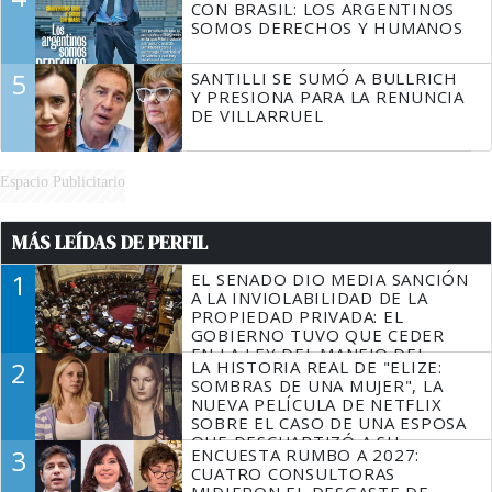
CON BRASIL: LOS ARGENTINOS
SOMOS DERECHOS Y HUMANOS
5
SANTILLI SE SUMÓ A BULLRICH
Y PRESIONA PARA LA RENUNCIA
DE VILLARRUEL
Espacio Publicitario
MÁS LEÍDAS DE PERFIL
1
EL SENADO DIO MEDIA SANCIÓN
A LA INVIOLABILIDAD DE LA
PROPIEDAD PRIVADA: EL
GOBIERNO TUVO QUE CEDER
EN LA LEY DEL MANEJO DEL
2
LA HISTORIA REAL DE "ELIZE:
FUEGO
SOMBRAS DE UNA MUJER", LA
NUEVA PELÍCULA DE NETFLIX
SOBRE EL CASO DE UNA ESPOSA
QUE DESCUARTIZÓ A SU
3
ENCUESTA RUMBO A 2027:
MARIDO
CUATRO CONSULTORAS
MIDIERON EL DESGASTE DE