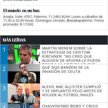
El mundo en un bar.
Asiaka. Soler 4767, Palermo. 11.2492-8244. Lunes a sábados de
11.30 a 23.30 horas. Domingos cerrado. @asiakapalermo. Precio
promedio: $ 17.000.
MÁS LEÍDAS
1
MARTÍN MENEM SOBRE LA
ESTRATEGIA DE CRISTINA
KIRCHNER: "NO CREO QUE
ALGUIEN DE AFUERA LE PUEDA
DECIR A LA JUSTICIA LO QUE
2
QUÉ DIJO BARDEM DE LA
TIENE QUE HACER"
INVASIÓN DE CEUTA
3
ALEXIS MAC ALLISTER CUMPLIÓ
Y SE IMPLANTÓ PELO ANTES DE
VOLVER AL FÚTBOL INGLÉS
4
CHAUVINISMO BOBO Y CRISIS