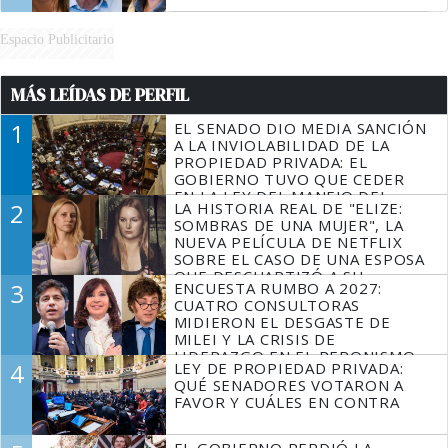
Espacio Publicitario
MÁS LEÍDAS DE PERFIL
1
EL SENADO DIO MEDIA SANCIÓN
A LA INVIOLABILIDAD DE LA
PROPIEDAD PRIVADA: EL
GOBIERNO TUVO QUE CEDER
EN LA LEY DEL MANEJO DEL
2
LA HISTORIA REAL DE "ELIZE:
FUEGO
SOMBRAS DE UNA MUJER", LA
NUEVA PELÍCULA DE NETFLIX
SOBRE EL CASO DE UNA ESPOSA
QUE DESCUARTIZÓ A SU
3
ENCUESTA RUMBO A 2027:
MARIDO
CUATRO CONSULTORAS
MIDIERON EL DESGASTE DE
MILEI Y LA CRISIS DE
LIDERAZGO EN EL PERONISMO
4
LEY DE PROPIEDAD PRIVADA:
QUÉ SENADORES VOTARON A
FAVOR Y CUÁLES EN CONTRA