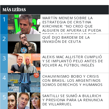
MÁS LEÍDAS
1
MARTÍN MENEM SOBRE LA
ESTRATEGIA DE CRISTINA
KIRCHNER: "NO CREO QUE
ALGUIEN DE AFUERA LE PUEDA
DECIR A LA JUSTICIA LO QUE
2
QUÉ DIJO BARDEM DE LA
TIENE QUE HACER"
INVASIÓN DE CEUTA
3
ALEXIS MAC ALLISTER CUMPLIÓ
Y SE IMPLANTÓ PELO ANTES DE
VOLVER AL FÚTBOL INGLÉS
4
CHAUVINISMO BOBO Y CRISIS
CON BRASIL: LOS ARGENTINOS
SOMOS DERECHOS Y HUMANOS
5
SANTILLI SE SUMÓ A BULLRICH
Y PRESIONA PARA LA RENUNCIA
DE VILLARRUEL