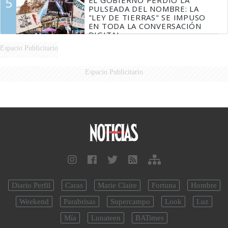
5
EL GOBIERNO PERDIÓ LA
PULSEADA DEL NOMBRE: LA
"LEY DE TIERRAS" SE IMPUSO
EN TODA LA CONVERSACIÓN
DIGITAL
Espacio Publicitario
Espacio Publicitario
Diario Perfil
Caras
Marie Claire
Fortuna
Hombre
Weekend
Parabrisas
Supercampo
Look
Luz
Mía
Lunateen
BATimes