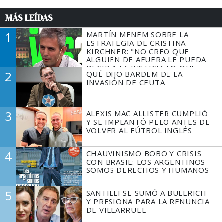
MÁS LEÍDAS
1
MARTÍN MENEM SOBRE LA
ESTRATEGIA DE CRISTINA
KIRCHNER: "NO CREO QUE
ALGUIEN DE AFUERA LE PUEDA
DECIR A LA JUSTICIA LO QUE
2
QUÉ DIJO BARDEM DE LA
TIENE QUE HACER"
INVASIÓN DE CEUTA
3
ALEXIS MAC ALLISTER CUMPLIÓ
Y SE IMPLANTÓ PELO ANTES DE
VOLVER AL FÚTBOL INGLÉS
4
CHAUVINISMO BOBO Y CRISIS
CON BRASIL: LOS ARGENTINOS
SOMOS DERECHOS Y HUMANOS
5
SANTILLI SE SUMÓ A BULLRICH
Y PRESIONA PARA LA RENUNCIA
DE VILLARRUEL