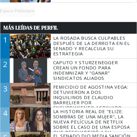
Espacio Publicitario
MÁS LEÍDAS DE PERFIL
1
LA ROSADA BUSCA CULPABLES
DESPUÉS DE LA DERROTA EN EL
SENADO Y RECALCULA SU
ESTRATEGIA
2
CAPUTO Y STURZENEGGER
CREAN UN FONDO PARA
INDEMNIZAR Y “GANAR”
SINDICATOS ALIADOS
3
FEMICIDIO DE AGOSTINA VEGA:
DETUVIERON A DOS
INQUILINOS DE CLAUDIO
BARRELIER POR
ENCUBRIMIENTO AGRAVADO
4
LA HISTORIA REAL DE "ELIZE:
SOMBRAS DE UNA MUJER", LA
NUEVA PELÍCULA DE NETFLIX
SOBRE EL CASO DE UNA ESPOSA
QUE DESCUARTIZÓ A SU
EL SENADO DIO MEDIA SANCIÓN