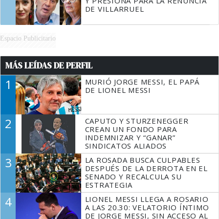
Y PRESIONA PARA LA RENUNCIA
DE VILLARRUEL
Espacio Publicitario
MÁS LEÍDAS DE PERFIL
1
MURIÓ JORGE MESSI, EL PAPÁ
DE LIONEL MESSI
2
CAPUTO Y STURZENEGGER
CREAN UN FONDO PARA
INDEMNIZAR Y “GANAR”
SINDICATOS ALIADOS
3
LA ROSADA BUSCA CULPABLES
DESPUÉS DE LA DERROTA EN EL
SENADO Y RECALCULA SU
ESTRATEGIA
4
LIONEL MESSI LLEGA A ROSARIO
A LAS 20.30: VELATORIO ÍNTIMO
DE JORGE MESSI, SIN ACCESO AL