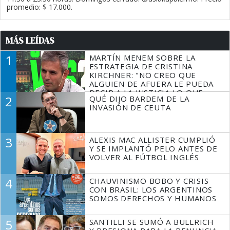
promedio: $ 17.000.
MÁS LEÍDAS
1
MARTÍN MENEM SOBRE LA
ESTRATEGIA DE CRISTINA
KIRCHNER: "NO CREO QUE
ALGUIEN DE AFUERA LE PUEDA
DECIR A LA JUSTICIA LO QUE
2
QUÉ DIJO BARDEM DE LA
TIENE QUE HACER"
INVASIÓN DE CEUTA
3
ALEXIS MAC ALLISTER CUMPLIÓ
Y SE IMPLANTÓ PELO ANTES DE
VOLVER AL FÚTBOL INGLÉS
4
CHAUVINISMO BOBO Y CRISIS
CON BRASIL: LOS ARGENTINOS
SOMOS DERECHOS Y HUMANOS
5
SANTILLI SE SUMÓ A BULLRICH