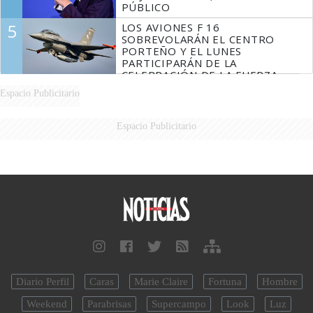
PÚBLICO
5
LOS AVIONES F 16
SOBREVOLARÁN EL CENTRO
PORTEÑO Y EL LUNES
PARTICIPARÁN DE LA
CELEBRACIÓN DE LA FUERZA
AÉREA
Espacio Publicitario
Espacio Publicitario
Diario Perfil
Caras
Marie Claire
Fortuna
Hombre
Weekend
Parabrisas
Supercampo
Look
Luz