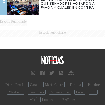
5
QUÉ SENADORES VOTARON A
FAVOR Y CUÁLES EN CONTRA
Espacio Publicitario
Espacio Publicitario
Diario Perfil
Caras
Marie Claire
Fortuna
Hombre
Weekend
Parabrisas
Supercampo
Look
Luz
Mía
Lunateen
BATimes