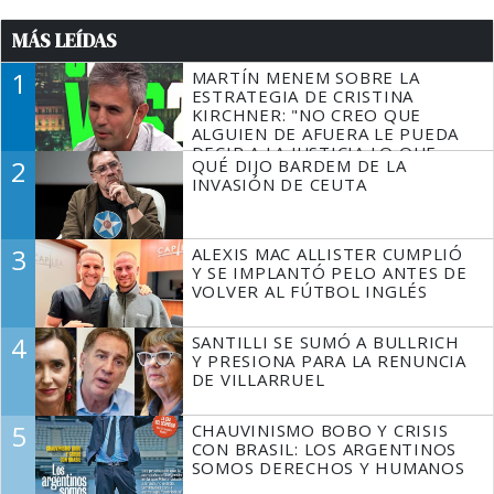
MÁS LEÍDAS
1
MARTÍN MENEM SOBRE LA
ESTRATEGIA DE CRISTINA
KIRCHNER: "NO CREO QUE
ALGUIEN DE AFUERA LE PUEDA
DECIR A LA JUSTICIA LO QUE
2
QUÉ DIJO BARDEM DE LA
TIENE QUE HACER"
INVASIÓN DE CEUTA
3
ALEXIS MAC ALLISTER CUMPLIÓ
Y SE IMPLANTÓ PELO ANTES DE
VOLVER AL FÚTBOL INGLÉS
4
SANTILLI SE SUMÓ A BULLRICH
Y PRESIONA PARA LA RENUNCIA
DE VILLARRUEL
5
CHAUVINISMO BOBO Y CRISIS
CON BRASIL: LOS ARGENTINOS
SOMOS DERECHOS Y HUMANOS