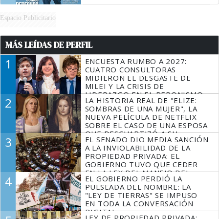
Espacio Publicitario
MÁS LEÍDAS DE PERFIL
1
ENCUESTA RUMBO A 2027:
CUATRO CONSULTORAS
MIDIERON EL DESGASTE DE
MILEI Y LA CRISIS DE
LIDERAZGO EN EL PERONISMO
2
LA HISTORIA REAL DE "ELIZE:
SOMBRAS DE UNA MUJER", LA
NUEVA PELÍCULA DE NETFLIX
SOBRE EL CASO DE UNA ESPOSA
QUE DESCUARTIZÓ A SU
3
EL SENADO DIO MEDIA SANCIÓN
MARIDO
A LA INVIOLABILIDAD DE LA
PROPIEDAD PRIVADA: EL
GOBIERNO TUVO QUE CEDER
EN LA LEY DEL MANEJO DEL
4
EL GOBIERNO PERDIÓ LA
FUEGO
PULSEADA DEL NOMBRE: LA
"LEY DE TIERRAS" SE IMPUSO
EN TODA LA CONVERSACIÓN
DIGITAL
LEY DE PROPIEDAD PRIVADA: