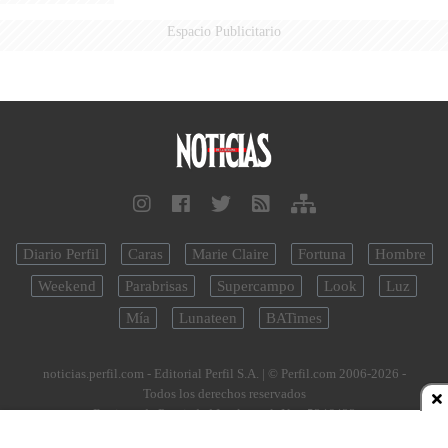
Espacio Publicitario
Diario Perfil
Caras
Marie Claire
Fortuna
Hombre
Weekend
Parabrisas
Supercampo
Look
Luz
Mía
Lunateen
BATimes
noticias.perfil.com - Editorial Perfil S.A.
| © Perfil.com 2006-2026 -
Todos los derechos reservados
Registro de Propiedad Intelectual: Nro. 5346433