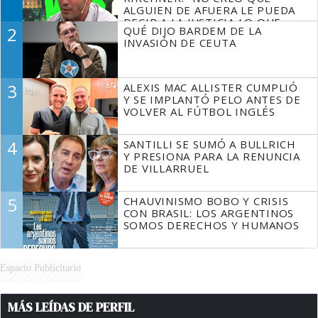
ALGUIEN DE AFUERA LE PUEDA
DECIR A LA JUSTICIA LO QUE
2
QUÉ DIJO BARDEM DE LA
TIENE QUE HACER"
INVASIÓN DE CEUTA
3
ALEXIS MAC ALLISTER CUMPLIÓ
Y SE IMPLANTÓ PELO ANTES DE
VOLVER AL FÚTBOL INGLÉS
4
SANTILLI SE SUMÓ A BULLRICH
Y PRESIONA PARA LA RENUNCIA
DE VILLARRUEL
5
CHAUVINISMO BOBO Y CRISIS
CON BRASIL: LOS ARGENTINOS
SOMOS DERECHOS Y HUMANOS
Espacio Publicitario
MÁS LEÍDAS DE PERFIL