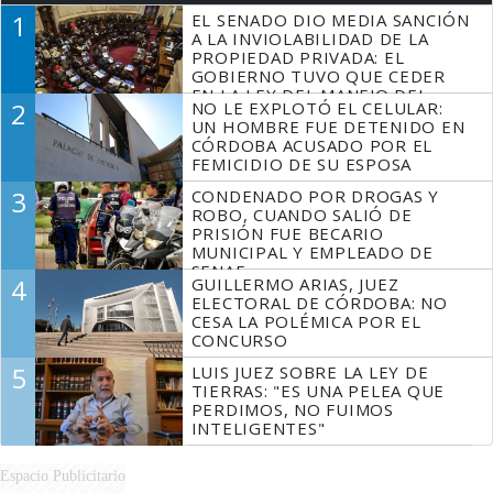
1
EL SENADO DIO MEDIA SANCIÓN
A LA INVIOLABILIDAD DE LA
PROPIEDAD PRIVADA: EL
GOBIERNO TUVO QUE CEDER
EN LA LEY DEL MANEJO DEL
2
NO LE EXPLOTÓ EL CELULAR:
FUEGO
UN HOMBRE FUE DETENIDO EN
CÓRDOBA ACUSADO POR EL
FEMICIDIO DE SU ESPOSA
3
CONDENADO POR DROGAS Y
ROBO, CUANDO SALIÓ DE
PRISIÓN FUE BECARIO
MUNICIPAL Y EMPLEADO DE
SENAF
4
GUILLERMO ARIAS, JUEZ
ELECTORAL DE CÓRDOBA: NO
CESA LA POLÉMICA POR EL
CONCURSO
5
LUIS JUEZ SOBRE LA LEY DE
TIERRAS: "ES UNA PELEA QUE
PERDIMOS, NO FUIMOS
INTELIGENTES"
Espacio Publicitario