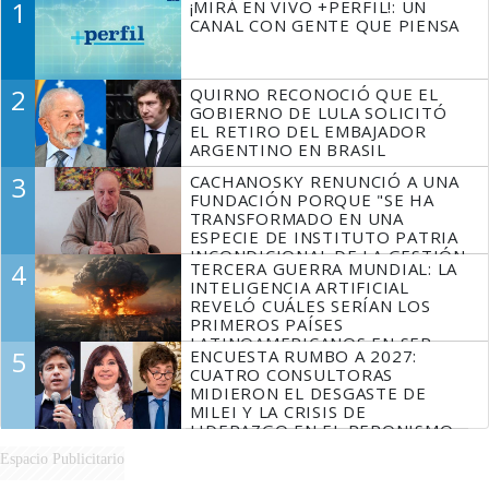
1
¡MIRÁ EN VIVO +PERFIL!: UN
CANAL CON GENTE QUE PIENSA
2
QUIRNO RECONOCIÓ QUE EL
GOBIERNO DE LULA SOLICITÓ
EL RETIRO DEL EMBAJADOR
ARGENTINO EN BRASIL
3
CACHANOSKY RENUNCIÓ A UNA
FUNDACIÓN PORQUE "SE HA
TRANSFORMADO EN UNA
ESPECIE DE INSTITUTO PATRIA
INCONDICIONAL DE LA GESTIÓN
4
TERCERA GUERRA MUNDIAL: LA
DE MILEI"
INTELIGENCIA ARTIFICIAL
REVELÓ CUÁLES SERÍAN LOS
PRIMEROS PAÍSES
LATINOAMERICANOS EN SER
5
ENCUESTA RUMBO A 2027:
DERROTADOS
CUATRO CONSULTORAS
MIDIERON EL DESGASTE DE
MILEI Y LA CRISIS DE
LIDERAZGO EN EL PERONISMO
Espacio Publicitario