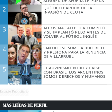
ALGUIEN DE AFUERA LE PUEDA
DECIR A LA JUSTICIA LO QUE
2
QUÉ DIJO BARDEM DE LA
TIENE QUE HACER"
INVASIÓN DE CEUTA
3
ALEXIS MAC ALLISTER CUMPLIÓ
Y SE IMPLANTÓ PELO ANTES DE
VOLVER AL FÚTBOL INGLÉS
4
SANTILLI SE SUMÓ A BULLRICH
Y PRESIONA PARA LA RENUNCIA
DE VILLARRUEL
5
CHAUVINISMO BOBO Y CRISIS
CON BRASIL: LOS ARGENTINOS
SOMOS DERECHOS Y HUMANOS
Espacio Publicitario
MÁS LEÍDAS DE PERFIL