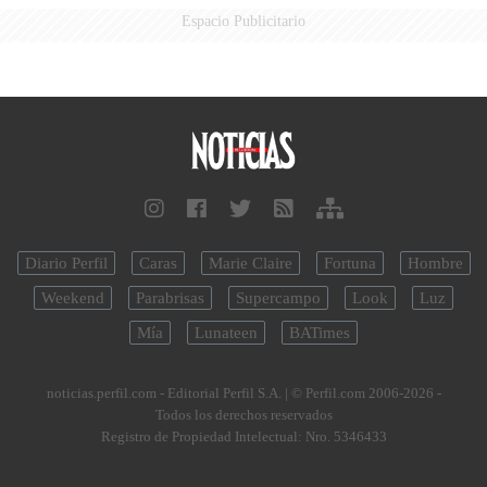
Espacio Publicitario
Diario Perfil
Caras
Marie Claire
Fortuna
Hombre
Weekend
Parabrisas
Supercampo
Look
Luz
Mía
Lunateen
BATimes
noticias.perfil.com - Editorial Perfil S.A.
| © Perfil.com 2006-2026 -
Todos los derechos reservados
Registro de Propiedad Intelectual: Nro. 5346433